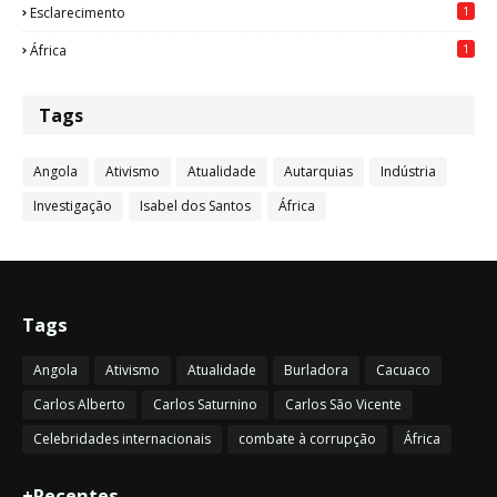
1
Esclarecimento
1
África
Tags
Angola
Ativismo
Atualidade
Autarquias
Indústria
Investigação
Isabel dos Santos
África
Tags
Angola
Ativismo
Atualidade
Burladora
Cacuaco
Carlos Alberto
Carlos Saturnino
Carlos São Vicente
Celebridades internacionais
combate à corrupção
África
+Recentes