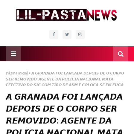
Página inicial
𝘼 𝙂𝙍𝘼𝙉𝘼𝘿𝘼 𝙁𝙊𝙄 𝙇𝘼𝙉Ç𝘼𝘿𝘼 𝘿𝙀𝙋𝙊𝙄𝙎 𝘿𝙀 𝙊 𝘾𝙊𝙍𝙋𝙊
𝙎𝙀𝙍 𝙍𝙀𝙈𝙊𝙑𝙄𝘿𝙊: 𝘼𝙂𝙀𝙉𝙏𝙀 𝘿𝘼 𝙋𝙊𝙇𝙄́𝘾𝙄𝘼 𝙉𝘼𝘾𝙄𝙊𝙉𝘼𝙇 𝙈𝘼𝙏𝘼
𝙀𝙁𝙀𝘾𝙏𝙄𝙑𝙊 𝘿𝙊 𝙎𝙄𝘾 𝘾𝙊𝙈 𝙏𝙄𝙍𝙊 𝘿𝙀 𝘼𝙆𝙈 𝙀 𝘾𝙊𝙇𝙊𝘾𝘼-𝙎𝙀 𝙀𝙈 𝙁𝙐𝙂𝘼
𝘼 𝙂𝙍𝘼𝙉𝘼𝘿𝘼 𝙁𝙊𝙄 𝙇𝘼𝙉Ç𝘼𝘿𝘼
𝘿𝙀𝙋𝙊𝙄𝙎 𝘿𝙀 𝙊 𝘾𝙊𝙍𝙋𝙊 𝙎𝙀𝙍
𝙍𝙀𝙈𝙊𝙑𝙄𝘿𝙊: 𝘼𝙂𝙀𝙉𝙏𝙀 𝘿𝘼
𝙋𝙊𝙇𝙄́𝘾𝙄𝘼 𝙉𝘼𝘾𝙄𝙊𝙉𝘼𝙇 𝙈𝘼𝙏𝘼