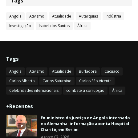
Tags
Angola
Ativismo
Atualidade
Autarquias
Indústria
Investigação
Isabel dos Santos
África
Tags
Angola
Ativismo
Atualidade
Burladora
Cacuaco
Carlos Alberto
Carlos Saturnino
Carlos São Vicente
Celebridades internacionais
combate à corrupção
África
+Recentes
Ex-ministro da Justiça de Angola internado
na Alemanha: informação aponta Hospital
Charité, em Berlim
agosto 07, 2026