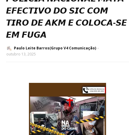
𝙀𝙁𝙀𝘾𝙏𝙄𝙑𝙊 𝘿𝙊 𝙎𝙄𝘾 𝘾𝙊𝙈
𝙏𝙄𝙍𝙊 𝘿𝙀 𝘼𝙆𝙈 𝙀 𝘾𝙊𝙇𝙊𝘾𝘼-𝙎𝙀
𝙀𝙈 𝙁𝙐𝙂𝘼
Paulo Leite Barros(Grupo V4 Comunicação)
outubro 13, 2025