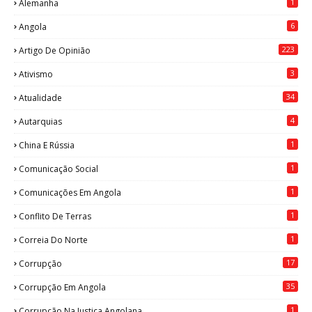
1
Alemanha
6
Angola
223
Artigo De Opinião
3
Ativismo
34
Atualidade
4
Autarquias
1
China E Rússia
1
Comunicação Social
1
Comunicações Em Angola
1
Conflito De Terras
1
Correia Do Norte
17
Corrupção
35
Corrupção Em Angola
1
Corrupção Na Justiça Angolana