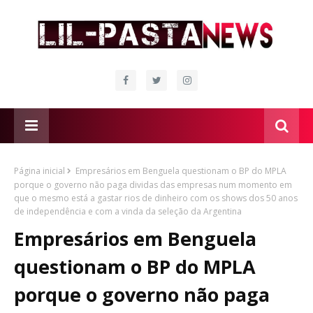
Página inicial
Empresários em Benguela questionam o BP do MPLA
porque o governo não paga dividas das empresas num momento em
que o mesmo está a gastar rios de dinheiro com os shows dos 50 anos
de independência e com a vinda da seleção da Argentina
Empresários em Benguela
questionam o BP do MPLA
porque o governo não paga