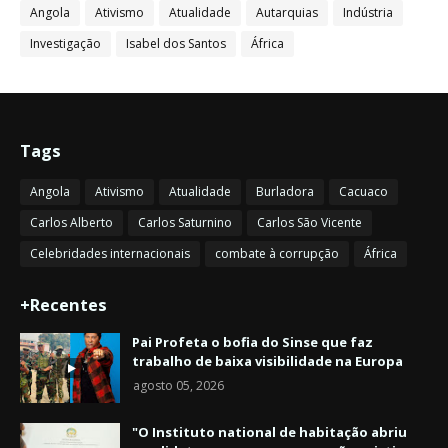
Angola
Ativismo
Atualidade
Autarquias
Indústria
Investigação
Isabel dos Santos
África
Tags
Angola
Ativismo
Atualidade
Burladora
Cacuaco
Carlos Alberto
Carlos Saturnino
Carlos São Vicente
Celebridades internacionais
combate à corrupção
África
+Recentes
Pai Profeta o bofia do Sinse que faz
trabalho de baixa visibilidade na Europa
agosto 05, 2026
"O Instituto national de habitação abriu