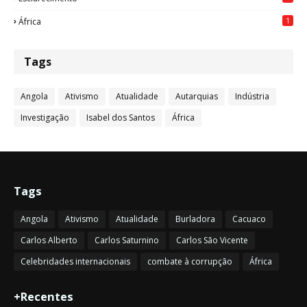
1
África
Tags
Angola
Ativismo
Atualidade
Autarquias
Indústria
Investigação
Isabel dos Santos
África
Tags
Angola
Ativismo
Atualidade
Burladora
Cacuaco
Carlos Alberto
Carlos Saturnino
Carlos São Vicente
Celebridades internacionais
combate à corrupção
África
+Recentes