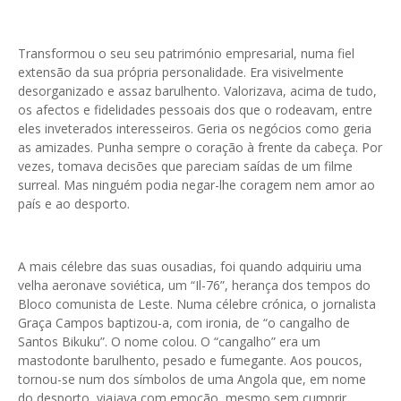
Transformou o seu seu património empresarial, numa fiel
extensão da sua própria personalidade. Era visivelmente
desorganizado e assaz barulhento. Valorizava, acima de tudo,
os afectos e fidelidades pessoais dos que o rodeavam, entre
eles inveterados interesseiros. Geria os negócios como geria
as amizades. Punha sempre o coração à frente da cabeça. Por
vezes, tomava decisões que pareciam saídas de um filme
surreal. Mas ninguém podia negar-lhe coragem nem amor ao
país e ao desporto.
A mais célebre das suas ousadias, foi quando adquiriu uma
velha aeronave soviética, um “Il-76”, herança dos tempos do
Bloco comunista de Leste. Numa célebre crónica, o jornalista
Graça Campos baptizou-a, com ironia, de “o cangalho de
Santos Bikuku”. O nome colou. O “cangalho” era um
mastodonte barulhento, pesado e fumegante. Aos poucos,
tornou-se num dos símbolos de uma Angola que, em nome
do desporto, viajava com emoção, mesmo sem cumprir