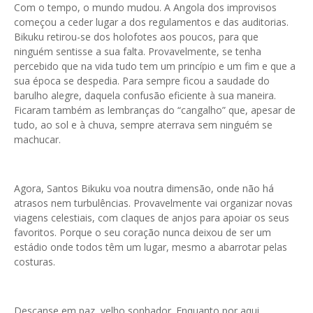
Com o tempo, o mundo mudou. A Angola dos improvisos
começou a ceder lugar a dos regulamentos e das auditorias.
Bikuku retirou-se dos holofotes aos poucos, para que
ninguém sentisse a sua falta. Provavelmente, se tenha
percebido que na vida tudo tem um princípio e um fim e que a
sua época se despedia. Para sempre ficou a saudade do
barulho alegre, daquela confusão eficiente à sua maneira.
Ficaram também as lembranças do “cangalho” que, apesar de
tudo, ao sol e à chuva, sempre aterrava sem ninguém se
machucar.
Agora, Santos Bikuku voa noutra dimensão, onde não há
atrasos nem turbulências. Provavelmente vai organizar novas
viagens celestiais, com claques de anjos para apoiar os seus
favoritos. Porque o seu coração nunca deixou de ser um
estádio onde todos têm um lugar, mesmo a abarrotar pelas
costuras.
Descanse em paz, velho sonhador. Enquanto por aqui