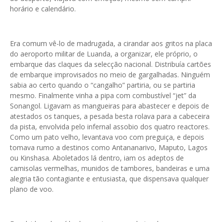
horário e calendário.
Era comum vê-lo de madrugada, a cirandar aos gritos na placa
do aeroporto militar de Luanda, a organizar, ele próprio, o
embarque das claques da selecção nacional. Distribuía cartões
de embarque improvisados no meio de gargalhadas. Ninguém
sabia ao certo quando o “cangalho” partiria, ou se partiria
mesmo. Finalmente vinha a pipa com combustível “jet” da
Sonangol. Ligavam as mangueiras para abastecer e depois de
atestados os tanques, a pesada besta rolava para a cabeceira
da pista, envolvida pelo infernal assobio dos quatro reactores.
Como um pato velho, levantava voo com preguiça, e depois
tomava rumo a destinos como Antananarivo, Maputo, Lagos
ou Kinshasa. Aboletados lá dentro, iam os adeptos de
camisolas vermelhas, munidos de tambores, bandeiras e uma
alegria tão contagiante e entusiasta, que dispensava qualquer
plano de voo.