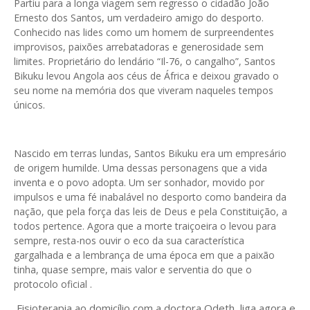
Partiu para a longa viagem sem regresso o cidadão João
Ernesto dos Santos, um verdadeiro amigo do desporto.
Conhecido nas lides como um homem de surpreendentes
improvisos, paixões arrebatadoras e generosidade sem
limites. Proprietário do lendário “Il-76, o cangalho”, Santos
Bikuku levou Angola aos céus de África e deixou gravado o
seu nome na memória dos que viveram naqueles tempos
únicos.
Nascido em terras lundas, Santos Bikuku era um empresário
de origem humilde. Uma dessas personagens que a vida
inventa e o povo adopta. Um ser sonhador, movido por
impulsos e uma fé inabalável no desporto como bandeira da
nação, que pela força das leis de Deus e pela Constituição, a
todos pertence. Agora que a morte traiçoeira o levou para
sempre, resta-nos ouvir o eco da sua característica
gargalhada e a lembrança de uma época em que a paixão
tinha, quase sempre, mais valor e serventia do que o
protocolo oficial .
Fisioterapia ao domicílio com a doctora Odeth
, liga agora e