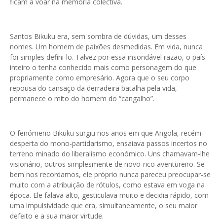
ficam a voar na memória colectiva.
Santos Bikuku era, sem sombra de dúvidas, um desses
nomes. Um homem de paixões desmedidas. Em vida, nunca
foi simples defini-lo. Talvez por essa insondável razão, o país
inteiro o tenha conhecido mais como personagem do que
propriamente como empresário. Agora que o seu corpo
repousa do cansaço da derradeira batalha pela vida,
permanece o mito do homem do “cangalho”.
O fenómeno Bikuku surgiu nos anos em que Angola, recém-
desperta do mono-partidarismo, ensaiava passos incertos no
terreno minado do liberalismo económico. Uns chamavam-lhe
visionário, outros simplesmente de novo-rico aventureiro. Se
bem nos recordamos, ele próprio nunca pareceu preocupar-se
muito com a atribuição de rótulos, como estava em voga na
época. Ele falava alto, gesticulava muito e decidia rápido, com
uma impulsividade que era, simultaneamente, o seu maior
defeito e a sua maior virtude.