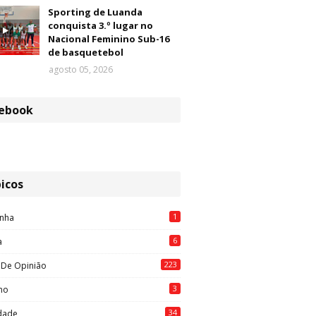
Sporting de Luanda
conquista 3.º lugar no
Nacional Feminino Sub-16
de basquetebol
agosto 05, 2026
ebook
icos
1
nha
6
a
223
 De Opinião
3
mo
34
idade