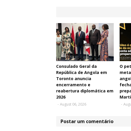
Consulado Geral da
O pet
República de Angola em
meta
Toronto anuncia
angol
encerramento e
fecha
reabertura diplomática em
prepa
2026
Mart
-
August 06, 2026
-
Augu
Postar um comentário