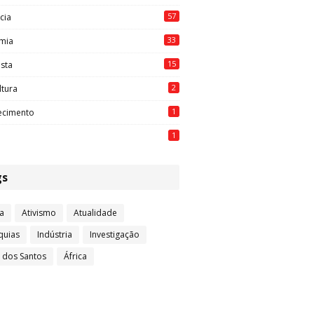
57
cia
33
mia
15
ista
2
ltura
1
ecimento
1
gs
a
Ativismo
Atualidade
quias
Indústria
Investigação
l dos Santos
África