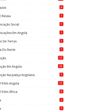
4
quias
1
E Rússia
1
icação Social
1
icações Em Angola
1
to De Terras
1
ia Do Norte
17
pção
35
pção Em Angola
1
ção Na Justiça Angolana
17
-19 Em Angola
3
19 Em África
1
a
1
e