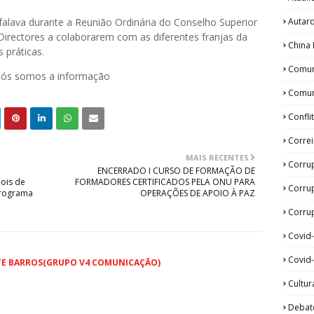
Autar
 falava durante a Reunião Ordinária do Conselho Superior
Directores a colaborarem com as diferentes franjas da
China 
 práticas.
Comun
 nós somos a informação
Comun
Confli
Corre
MAIS RECENTES
Corru
ENCERRADO I CURSO DE FORMAÇÃO DE
pois de
FORMADORES CERTIFICADOS PELA ONU PARA
Corru
 programa
OPERAÇÕES DE APOIO À PAZ
Corrup
Covid
Covid-
TE BARROS(GRUPO V4 COMUNICAÇÃO)
Cultur
Debat