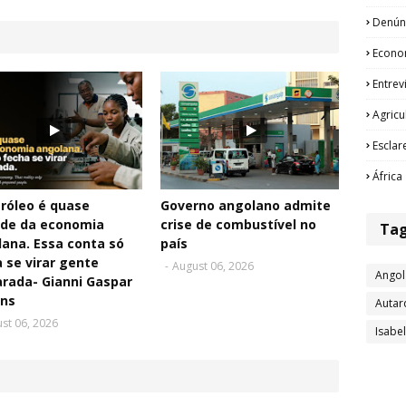
Denún
Econo
Entrev
Agricu
Esclar
África
róleo é quase
Governo angolano admite
de da economia
crise de combustível no
Ta
ana. Essa conta só
país
 se virar gente
-
August 06, 2026
Angol
rada- Gianni Gaspar
ins
Autar
st 06, 2026
Isabe