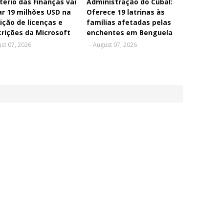
tério das Finanças vai
Administração do Cubal:
r 19 milhões USD na
Oferece 19 latrinas às
ição de licenças e
famílias afetadas pelas
rições da Microsoft
enchentes em Benguela
st 07, 2026
-
August 07, 2026