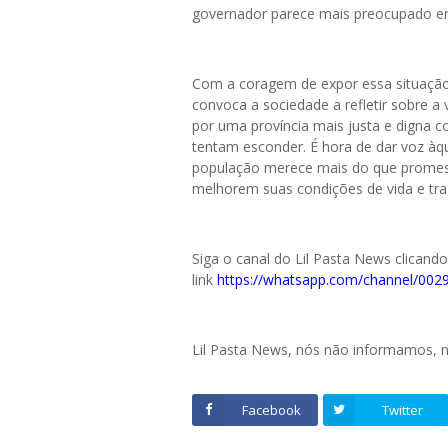
governador parece mais preocupado em c
Com a coragem de expor essa situaçã
convoca a sociedade a refletir sobre a 
por uma província mais justa e digna 
tentam esconder. É hora de dar voz àqu
população merece mais do que promessa
melhorem suas condições de vida e tr
Siga o canal do Lil Pasta News clicand
link
https://whatsapp.com/channel/0
Lil Pasta News, nós não informamos,
Facebook
Twitter