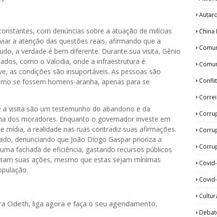
Autar
s constantes, com denúncias sobre a atuação de milícias
China 
viar a atenção das questões reais, afirmando que a
Comun
o, a verdade é bem diferente. Durante sua visita, Gênio
ados, como o Valodia, onde a infraestrutura é
Comun
ve, as condições são insuportáveis. As pessoas são
Confli
como se fossem homens-aranha, apenas para se
Corre
e a visita são um testemunho do abandono e da
Corru
na dos moradores. Enquanto o governador investe em
mídia, a realidade nas ruas contradiz suas afirmações.
Corru
tado, denunciando que João Diogo Gaspar prioriza a
Corrup
ma fachada de eficiência, gastando recursos públicos
xaltam suas ações, mesmo que estas sejam mínimas
Covid
opulação.
Covid-
Cultur
ora Odeth
, liga agora e faça o seu agendamento,
Debat