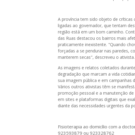
A província tem sido objeto de crítica
ligadas ao governador, que tentam des
região está em um bom caminho. Contud
das Ruas destacou os bairros mais afet
praticamente inexistente. "Quando cho
forçadas a se pendurar nas paredes, 
manterem secas", descreveu o ativista.
As imagens e relatos coletados durant
degradação que marcam a vida cotidia
sua imagem pública e em campanhas de 
Vários outros ativistas têm se manifes
promoção pessoal e a manutenção de u
em sites e plataformas digitais que e
diante das necessidades urgentes da p
Fisioterapia ao domicílio com a doct
923593879 ou 923328762