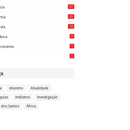
57
cia
33
mia
15
ista
2
ltura
1
ecimento
1
gs
a
Ativismo
Atualidade
quias
Indústria
Investigação
l dos Santos
África