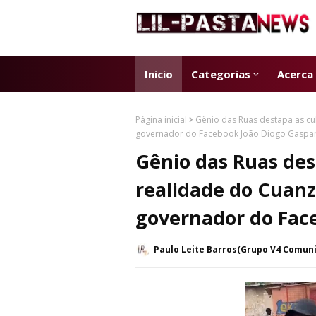
Inicio
Categorias
Acerca
Página inicial
Gênio das Ruas destapa as c
governador do Facebook João Diogo Gaspa
Gênio das Ruas des
realidade do Cuan
governador do Fac
Paulo Leite Barros(Grupo V4 Comun