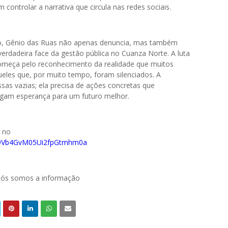
ontrolar a narrativa que circula nas redes sociais.
o, Gênio das Ruas não apenas denuncia, mas também
verdadeira face da gestão pública no Cuanza Norte. A luta
começa pelo reconhecimento da realidade que muitos
eles que, por muito tempo, foram silenciados. A
s vazias; ela precisa de ações concretas que
agam esperança para um futuro melhor.
o no
029Vb4GvM05Ui2fpGtmhm0a
 nós somos a informação