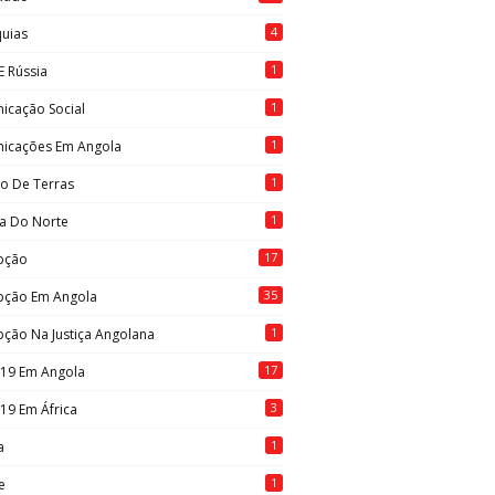
4
quias
1
E Rússia
1
icação Social
1
icações Em Angola
1
to De Terras
1
ia Do Norte
17
pção
35
pção Em Angola
1
ção Na Justiça Angolana
17
-19 Em Angola
3
19 Em África
1
a
1
e