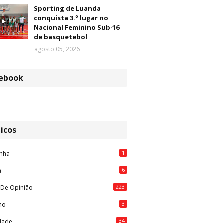
Sporting de Luanda
conquista 3.º lugar no
Nacional Feminino Sub-16
de basquetebol
agosto 05, 2026
ebook
icos
1
nha
6
a
223
 De Opinião
3
mo
34
idade