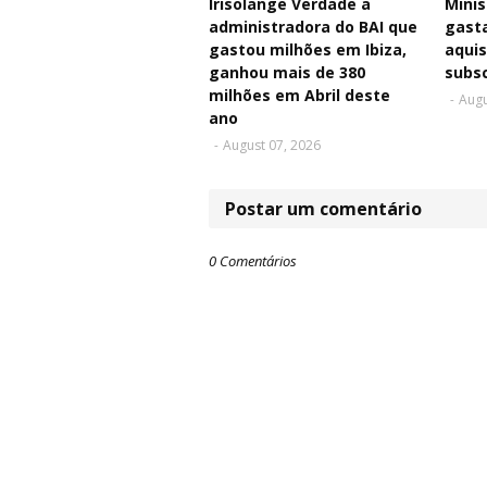
Irisolange Verdade a
Minis
administradora do BAI que
gasta
gastou milhões em Ibiza,
aquis
ganhou mais de 380
subsc
milhões em Abril deste
-
Augu
ano
-
August 07, 2026
Postar um comentário
0 Comentários