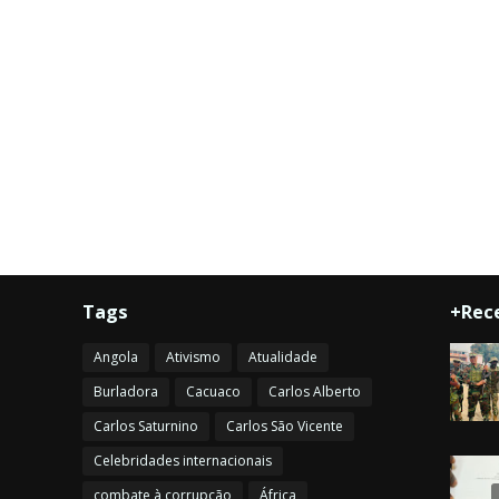
Tags
+Rec
Angola
Ativismo
Atualidade
Burladora
Cacuaco
Carlos Alberto
Carlos Saturnino
Carlos São Vicente
Celebridades internacionais
combate à corrupção
África