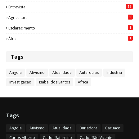
15
Entrevista
2
Agricultura
1
Esclarecimento
1
África
Tags
Angola
Ativismo
Atualidade
Autarquias
Indústria
Investigação
Isabel dos Santos
África
Tags
Angola
Ativismo
Atualidade
Burladora
Cacuaco
Carlos Alberto
Carlos Saturnino
Carlos São Vicente