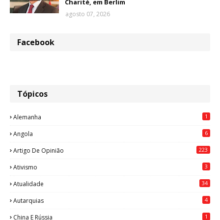
Charité, em Berlim
agosto 07, 2026
Facebook
Tópicos
1
Alemanha
6
Angola
223
Artigo De Opinião
3
Ativismo
34
Atualidade
4
Autarquias
1
China E Rússia