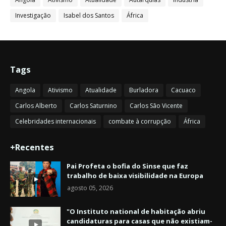
Investigação
Isabel dos Santos
África
Tags
Angola
Ativismo
Atualidade
Burladora
Cacuaco
Carlos Alberto
Carlos Saturnino
Carlos São Vicente
Celebridades internacionais
combate à corrupção
África
+Recentes
Pai Profeta o bofia do Sinse que faz
trabalho de baixa visibilidade na Europa
agosto 05, 2026
"O Instituto national de habitação abriu
candidaturas para casas que não existiam-