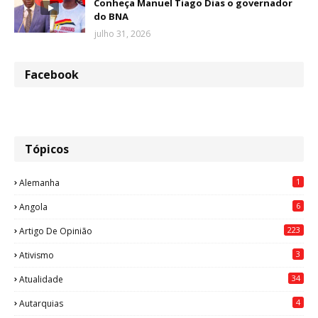
Conheça Manuel Tiago Dias o governador
do BNA
julho 31, 2026
Facebook
Tópicos
1
Alemanha
6
Angola
223
Artigo De Opinião
3
Ativismo
34
Atualidade
4
Autarquias