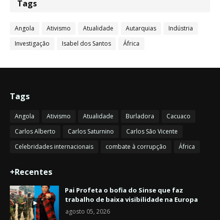
Tags
Angola
Ativismo
Atualidade
Autarquias
Indústria
Investigação
Isabel dos Santos
África
Tags
Angola
Ativismo
Atualidade
Burladora
Cacuaco
Carlos Alberto
Carlos Saturnino
Carlos São Vicente
Celebridades internacionais
combate à corrupção
África
+Recentes
Pai Profeta o bofia do Sinse que faz
trabalho de baixa visibilidade na Europa
agosto 05, 2026