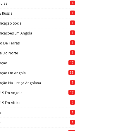
4
quias
1
E Rússia
1
icação Social
1
icações Em Angola
1
to De Terras
1
ia Do Norte
17
pção
35
pção Em Angola
1
ção Na Justiça Angolana
17
-19 Em Angola
3
19 Em África
1
a
1
e