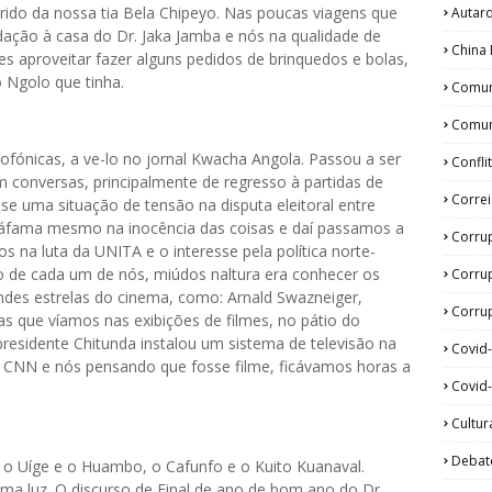
ido da nossa tia Bela Chipeyo. Nas poucas viagens que
Autar
ação à casa do Dr. Jaka Jamba e nós na qualidade de
China 
es aproveitar fazer alguns pedidos de brinquedos e bolas,
o Ngolo que tinha.
Comun
Comun
ofónicas, a ve-lo no jornal Kwacha Angola. Passou a ser
Confli
m conversas, principalmente de regresso à partidas de
Corre
-se uma situação de tensão na disputa eleitoral entre
áfama mesmo na inocência das coisas e daí passamos a
Corru
s na luta da UNITA e o interesse pela política norte-
o de cada um de nós, miúdos naltura era conhecer os
Corru
andes estrelas do cinema, como: Arnald Swazneiger,
Corrup
as que víamos nas exibições de filmes, no pátio do
presidente Chitunda instalou um sistema de televisão na
Covid
 CNN e nós pensando que fosse filme, ficávamos horas a
Covid-
Cultur
Debat
 Uíge e o Huambo, o Cafunfo e o Kuito Kuanaval.
a luz. O discurso de Final de ano de bom ano do Dr.