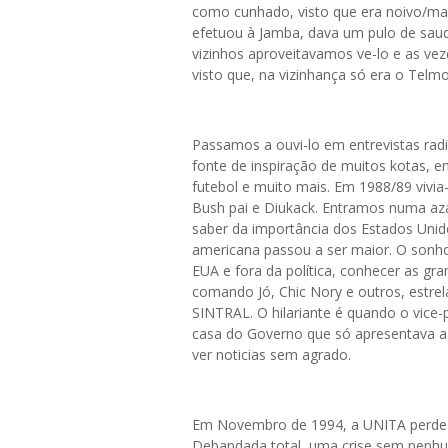
como cunhado, visto que era noivo/mar
efetuou à Jamba, dava um pulo de saud
vizinhos aproveitavamos ve-lo e as vez
visto que, na vizinhança só era o Telm
Passamos a ouvi-lo em entrevistas radi
fonte de inspiração de muitos kotas, e
futebol e muito mais. Em 1988/89 vivia
Bush pai e Diukack. Entramos numa az
saber da importância dos Estados Unido
americana passou a ser maior. O sonh
EUA e fora da política, conhecer as gr
comando Jó, Chic Nory e outros, estrel
SINTRAL. O hilariante é quando o vice-
casa do Governo que só apresentava a
ver noticias sem agrado.
Em Novembro de 1994, a UNITA perde o
Debandada total, uma crise sem nenhum