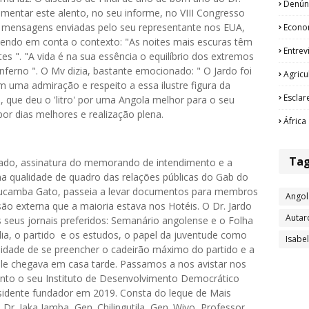
Denún
pimentar este alento, no seu informe, no VIII Congresso
s mensagens enviadas pelo seu representante nos EUA,
Econo
endo em conta o contexto: "As noites mais escuras têm
Entrev
es ". "A vida é na sua essência o equilíbrio dos extremos
ferno ". O Mv dizia, bastante emocionado: " O Jardo foi
Agricu
m uma admiração e respeito a essa ilustre figura da
Esclar
, que deu o 'litro' por uma Angola melhor para o seu
por dias melhores e realização plena.
África
Ta
ado, assinatura do memorando de intendimento e a
na qualidade de quadro das relações públicas do Gab do
ucamba Gato, passeia a levar documentos para membros
Angol
ão externa que a maioria estava nos Hotéis. O Dr. Jardo
Autar
 seus jornais preferidos: Semanário angolense e o Folha
lia, o partido e os estudos, o papel da juventude como
Isabe
sidade de se preencher o cadeirão máximo do partido e a
ele chegava em casa tarde. Passamos a nos avistar nos
ento o seu Instituto de Desenvolvimento Democrático
esidente fundador em 2019. Consta do leque de Mais
Dr. Jaka Jamba, Gen. Chilingutila, Gen. Wiyo, Professor