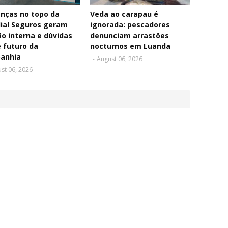
nças no topo da
Veda ao carapau é
ial Seguros geram
ignorada: pescadores
o interna e dúvidas
denunciam arrastões
 futuro da
nocturnos em Luanda
anhia
-
August 06, 2026
st 06, 2026