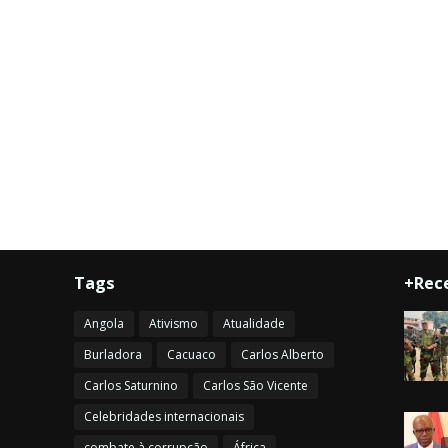
Tags
+Rec
Angola
Ativismo
Atualidade
Burladora
Cacuaco
Carlos Alberto
Carlos Saturnino
Carlos São Vicente
Celebridades internacionais
combate à corrupção
África