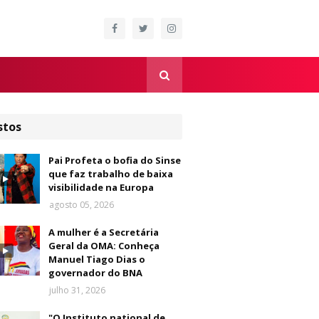
stos
Pai Profeta o bofia do Sinse
que faz trabalho de baixa
visibilidade na Europa
agosto 05, 2026
A mulher é a Secretária
Geral da OMA: Conheça
Manuel Tiago Dias o
governador do BNA
julho 31, 2026
"O Instituto national de