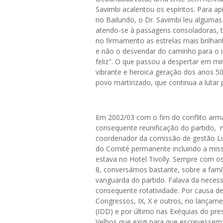
Savimbi acalentou os espíritos. Para a
no Bailundo, o Dr. Savimbi leu alguma
atendo-se à passagens consoladoras, t
no firmamento as estrelas mais brilhant
e não o desvendar do caminho para o in
feliz". O que passou a despertar em mi
vibrante e heroica geração dos anos 50
povo martirizado, que continua a lutar 
Em 2002/03 com o fim do conflito arm
consequente reunificação do partido, 
coordenador da comissão de gestão L
do Comité permanente incluindo a miss
estava no Hotel Tivolly. Sempre com os
8, conversámos bastante, sobre a famí
vanguarda do partido. Falava da neces
consequente rotatividade. Por causa d
Congressos, IX, X e outros, no lançam
(IDD) e por último nas Exéquias do pr
Velhos que exigi para que escrevessem: 