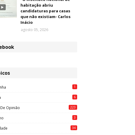
habitação abriu
candidaturas para casas
que não existiam- Carlos
Inácio
agosto 05, 2026
ebook
icos
1
nha
6
a
223
 De Opinião
3
mo
34
idade