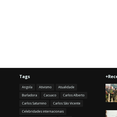
Tags
+Rec
Angola
Ativismo
Atualidade
Burladora
Cacuaco
Carlos Alberto
Carlos Saturnino
Carlos São Vicente
Celebridades internacionais