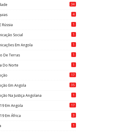
34
idade
4
quias
1
E Rússia
1
icação Social
1
icações Em Angola
1
to De Terras
1
ia Do Norte
17
pção
35
pção Em Angola
1
ção Na Justiça Angolana
17
-19 Em Angola
3
19 Em África
1
a