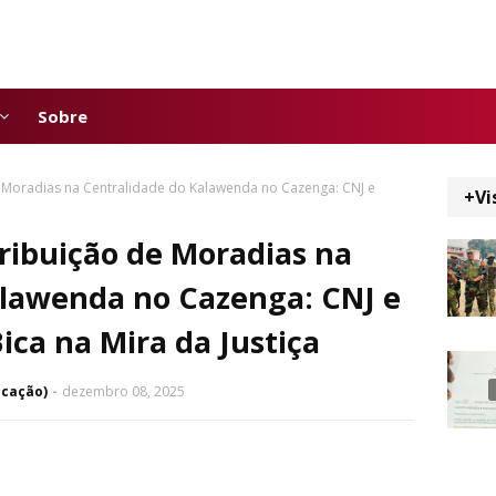
Sobre
de Moradias na Centralidade do Kalawenda no Cazenga: CNJ e
+Vi
tribuição de Moradias na
alawenda no Cazenga: CNJ e
ica na Mira da Justiça
icação)
dezembro 08, 2025