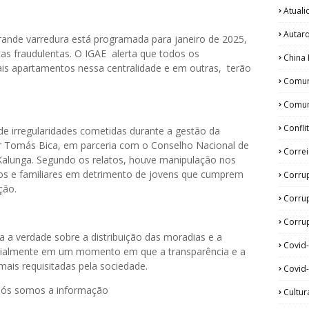
Atual
Autar
ande varredura está programada para janeiro de 2025,
icas fraudulentas. O IGAE alerta que todos os
China 
ais apartamentos nessa centralidade e em outras, terão
Comun
Comun
Confli
e irregularidades cometidas durante a gestão da
or Tomás Bica, em parceria com o Conselho Nacional de
Corre
as Kalunga. Segundo os relatos, houve manipulação nos
gos e familiares em detrimento de jovens que cumprem
Corru
ção.
Corru
Corrup
a a verdade sobre a distribuição das moradias e a
Covid
ecialmente em um momento em que a transparência e a
mais requisitadas pela sociedade.
Covid-
 nós somos a informação
Cultur