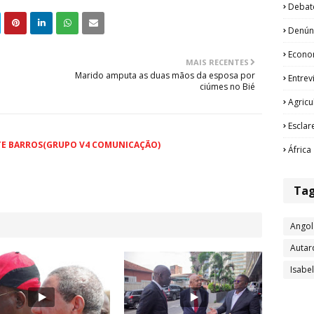
Debat
Denún
Econo
MAIS RECENTES
Marido amputa as duas mãos da esposa por
Entrev
ciúmes no Bié
Agricu
Esclar
TE BARROS(GRUPO V4 COMUNICAÇÃO)
África
Ta
Angol
Autar
Isabe