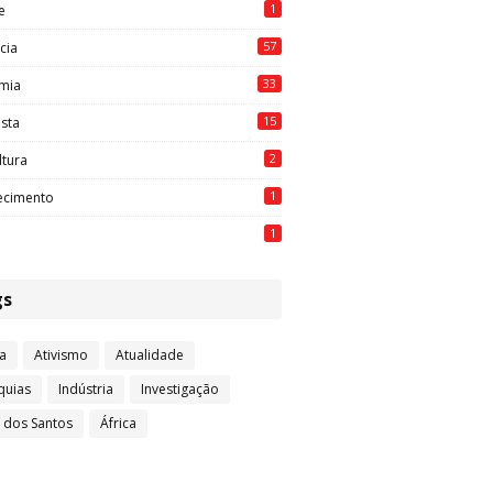
1
e
57
cia
33
mia
15
ista
2
ltura
1
ecimento
1
gs
a
Ativismo
Atualidade
quias
Indústria
Investigação
l dos Santos
África