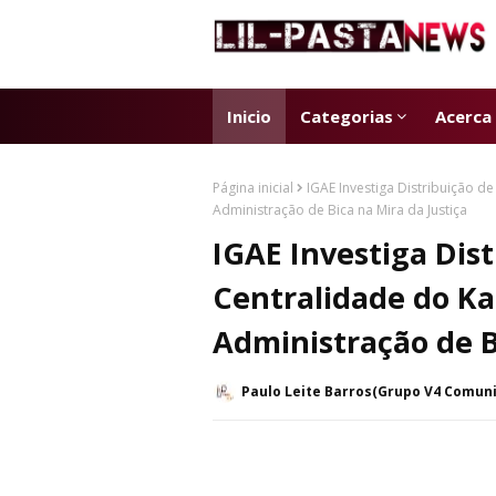
Inicio
Categorias
Acerca
Página inicial
IGAE Investiga Distribuição 
Administração de Bica na Mira da Justiça
IGAE Investiga Dis
Centralidade do K
Administração de B
Paulo Leite Barros(Grupo V4 Comun