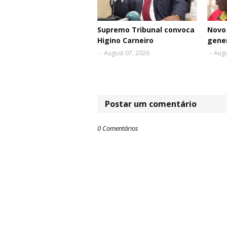
Supremo Tribunal convoca
Novo 
Higino Carneiro
gene
-
August 07, 2026
-
Augu
Postar um comentário
0 Comentários