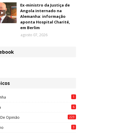
Ex-ministro da Justiça de
Angola internado na
Alemanha: informação
aponta Hospital Charité,
em Berlim
agosto 07, 2026
ebook
icos
1
nha
6
a
223
 De Opinião
3
mo