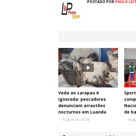
POSTADO POR
PAULO LEI
Veda ao carapau é
Sport
ignorada: pescadores
conqu
denunciam arrastões
Nacio
nocturnos em Luanda
de b
-
August 06, 2026
-
Augu