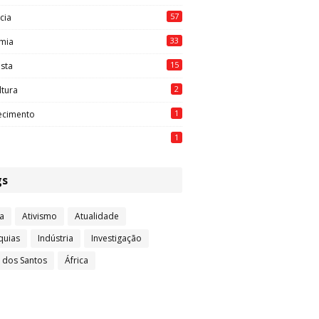
57
cia
33
mia
15
ista
2
ltura
1
ecimento
1
gs
a
Ativismo
Atualidade
quias
Indústria
Investigação
l dos Santos
África