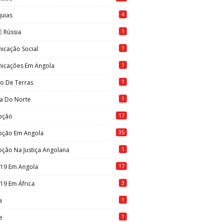
4
quias
1
E Rússia
1
icação Social
1
icações Em Angola
1
to De Terras
1
ia Do Norte
17
pção
35
pção Em Angola
1
ção Na Justiça Angolana
17
-19 Em Angola
3
19 Em África
1
a
1
e