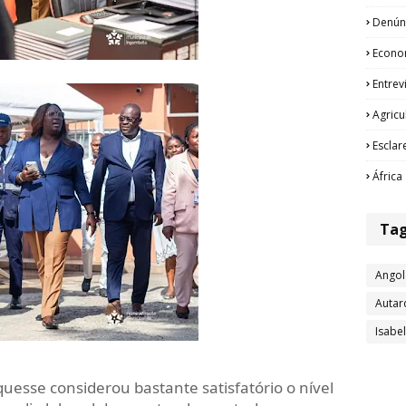
Denún
Econo
Entrev
Agricu
Esclar
África
Ta
Angol
Autar
Isabe
uesse considerou bastante satisfatório o nível