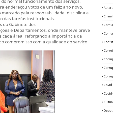
a do normal funcionamento dos serviços.
ora endereçou votos de um feliz ano novo,
Autar
marcado pela responsabilidade, disciplina e
China 
as tarefas institucionais.
s do Gabinete dos
Comun
ecções e Departamentos, onde manteve breve
Comun
e cada área, reforçando a importância da
 do compromisso com a qualidade do serviço
Confli
Corre
Corru
Corru
Corrup
Covid
Covid-
Cultur
Debat