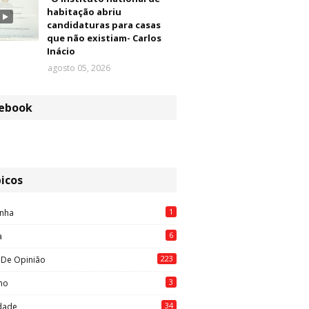
habitação abriu
candidaturas para casas
que não existiam- Carlos
Inácio
agosto 05, 2026
ebook
icos
1
nha
6
a
223
 De Opinião
3
mo
34
idade