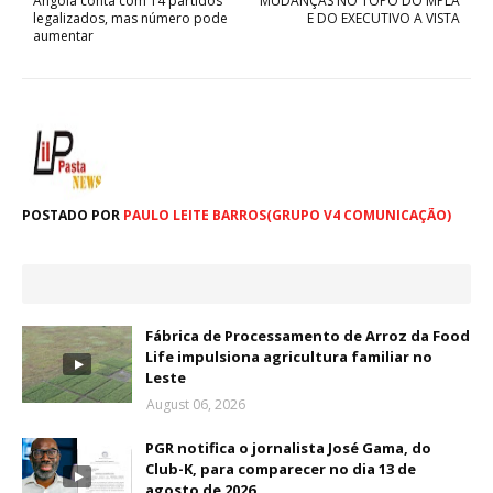
Angola conta com 14 partidos
MUDANÇAS NO TOPO DO MPLA
legalizados, mas número pode
E DO EXECUTIVO A VISTA
aumentar
POSTADO POR
PAULO LEITE BARROS(GRUPO V4 COMUNICAÇÃO)
Fábrica de Processamento de Arroz da Food
Life impulsiona agricultura familiar no
Leste
August 06, 2026
PGR notifica o jornalista José Gama, do
Club-K, para comparecer no dia 13 de
agosto de 2026