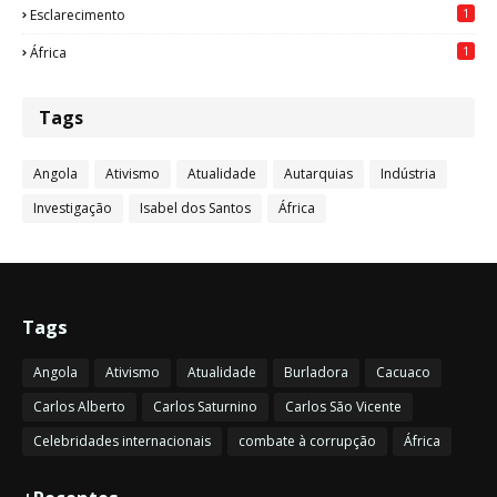
1
Esclarecimento
1
África
Tags
Angola
Ativismo
Atualidade
Autarquias
Indústria
Investigação
Isabel dos Santos
África
Tags
Angola
Ativismo
Atualidade
Burladora
Cacuaco
Carlos Alberto
Carlos Saturnino
Carlos São Vicente
Celebridades internacionais
combate à corrupção
África