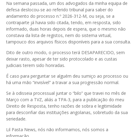
Na semana passada, um dos advogados da minha equipa de
defesa deslocou-se ao referido tribunal para saber do
andamento do processo n.º 2026-312-M, ou seja, se a
contraparte já havia sido citada, tendo, em resposta, sido
informado, duas horas depois de espera, que o mesmo não
constava da lista de registos, nem do sistema virtual,
tampouco dos arquivos físicos disponíveis para a sua consulta.
Dito de outro modo, o processo terá DESAPARECIDO, sem
deixar rasto, apesar de ter sido protocolado e as custas
judiciais terem sido honradas.
É caso para perguntar se alguém deu sumiço ao processo ou
há uma mão “invisível” a travar a sua progressão normal.
Se à odisseia processual juntar o “bilo” que travei no mês de
Março com a TVZ, aliás a TPA-3, para a publicação do meu
Direito de Resposta, tenho razões de sobra e legitimidade
para desconfiar das instituições angolanas, sobretudo da sua
seriedade.
Lil Pasta News, nós não informamos, nós somos a
informação