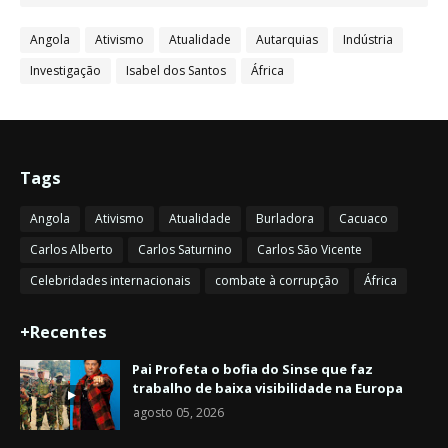
Angola
Ativismo
Atualidade
Autarquias
Indústria
Investigação
Isabel dos Santos
África
Tags
Angola
Ativismo
Atualidade
Burladora
Cacuaco
Carlos Alberto
Carlos Saturnino
Carlos São Vicente
Celebridades internacionais
combate à corrupção
África
+Recentes
Pai Profeta o bofia do Sinse que faz
trabalho de baixa visibilidade na Europa
agosto 05, 2026