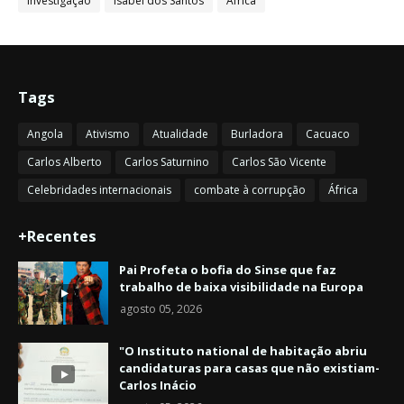
Investigação
Isabel dos Santos
África
Tags
Angola
Ativismo
Atualidade
Burladora
Cacuaco
Carlos Alberto
Carlos Saturnino
Carlos São Vicente
Celebridades internacionais
combate à corrupção
África
+Recentes
Pai Profeta o bofia do Sinse que faz
trabalho de baixa visibilidade na Europa
agosto 05, 2026
"O Instituto national de habitação abriu
candidaturas para casas que não existiam-
Carlos Inácio