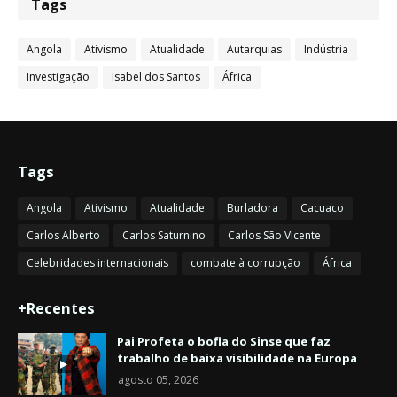
Tags
Angola
Ativismo
Atualidade
Autarquias
Indústria
Investigação
Isabel dos Santos
África
Tags
Angola
Ativismo
Atualidade
Burladora
Cacuaco
Carlos Alberto
Carlos Saturnino
Carlos São Vicente
Celebridades internacionais
combate à corrupção
África
+Recentes
Pai Profeta o bofia do Sinse que faz
trabalho de baixa visibilidade na Europa
agosto 05, 2026