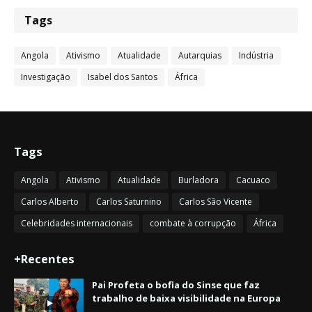
Tags
Angola
Ativismo
Atualidade
Autarquias
Indústria
Investigação
Isabel dos Santos
África
Tags
Angola
Ativismo
Atualidade
Burladora
Cacuaco
Carlos Alberto
Carlos Saturnino
Carlos São Vicente
Celebridades internacionais
combate à corrupção
África
+Recentes
Pai Profeta o bofia do Sinse que faz
trabalho de baixa visibilidade na Europa