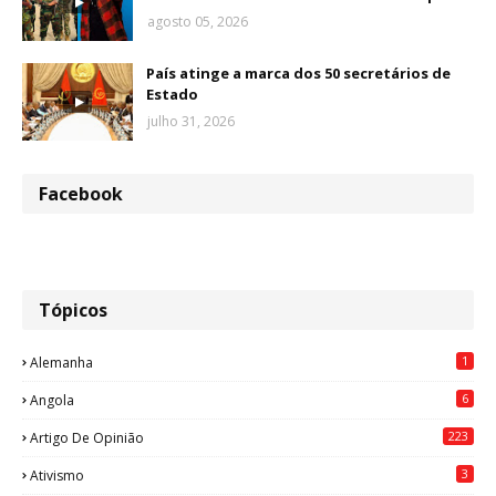
agosto 05, 2026
País atinge a marca dos 50 secretários de
Estado
julho 31, 2026
Facebook
Tópicos
1
Alemanha
6
Angola
223
Artigo De Opinião
3
Ativismo