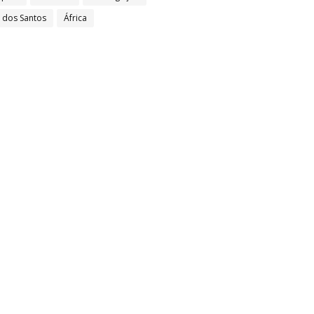
l dos Santos
África