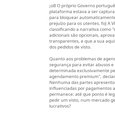
¡oB O próprio Governo portugu
plataforma estava a ser captur
para bloquear automaticament
prejuízo para os utentes. foJ A V
classificando a narrativa como "
adicionais são opcionais, aprov
transparentes, e que a sua aqui
dos pedidos de visto.
Quanto aos problemas de agend
segurança para evitar abusos e 
determinada exclusivamente pel
agendamento premium", declar
Nenhuma das partes apresentou
influenciadas por pagamentos a
permanece: até que ponto é legí
pedir um visto, num mercado g
lucrativos?