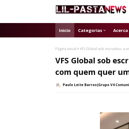
Inicio
Categorias
Acerca
Página inicial
VFS Global sob escrutínio: a
VFS Global sob esc
com quem quer um
Paulo Leite Barros(Grupo V4 Comun