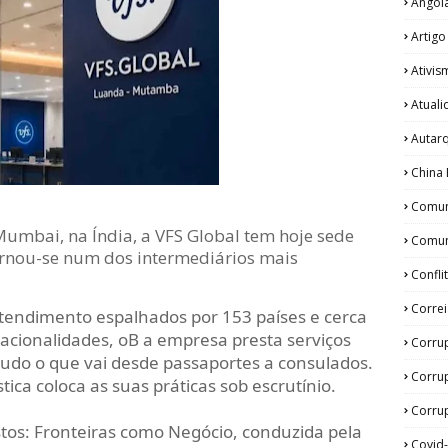
Angol
Artigo
Ativis
Atual
Autar
China 
Comun
mbai, na Índia, a VFS Global tem hoje sede
Comun
rnou-se num dos intermediários mais
Confli
Corre
tendimento espalhados por 153 países e cerca
acionalidades, oB a empresa presta serviços
Corru
tudo o que vai desde passaportes a consulados.
Corru
tica coloca as suas práticas sob escrutínio.
Corrup
stos: Fronteiras como Negócio, conduzida pela
Covid