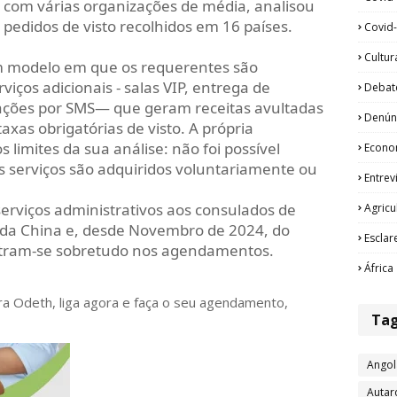
 com várias organizações de média, analisou
pedidos de visto recolhidos em 16 países.
Covid-
Cultur
 modelo em que os requerentes são
iços adicionais - salas VIP, entrega de
Debat
cações por SMS— que geram receitas avultadas
Denún
xas obrigatórias de visto. A própria
limites da sua análise: não foi possível
Econo
s serviços são adquiridos voluntariamente ou
Entrev
serviços administrativos aos consulados de
Agricu
, da China e, desde Novembro de 2024, do
Esclar
ntram-se sobretudo nos agendamentos.
África
ora Odeth
, liga agora e faça o seu agendamento,
Ta
Angol
Autar