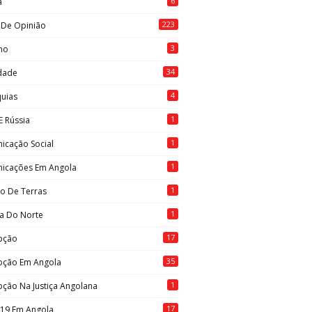
6
a
223
 De Opinião
3
mo
34
idade
4
quias
1
E Rússia
1
icação Social
1
icações Em Angola
1
to De Terras
1
ia Do Norte
17
pção
35
pção Em Angola
1
ção Na Justiça Angolana
17
-19 Em Angola