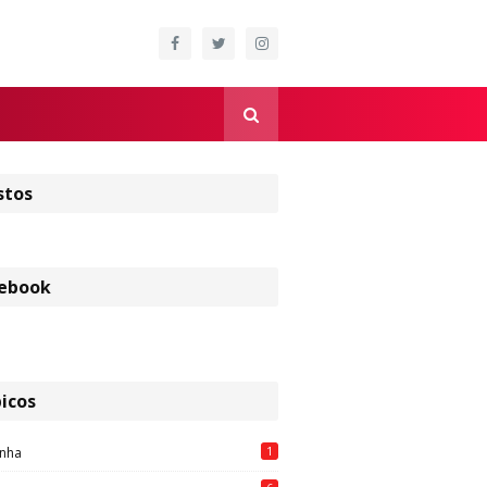
stos
ebook
icos
1
nha