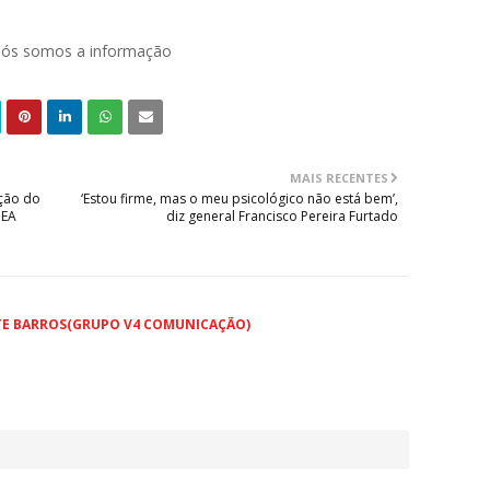
 nós somos a informação
MAIS RECENTES
eção do
‘Estou firme, mas o meu psicológico não está bem’,
MEA
diz general Francisco Pereira Furtado
TE BARROS(GRUPO V4 COMUNICAÇÃO)