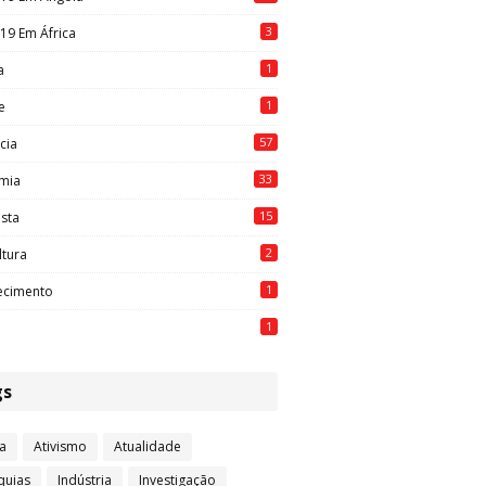
3
19 Em África
1
a
1
e
57
cia
33
mia
15
ista
2
ltura
1
ecimento
1
gs
a
Ativismo
Atualidade
quias
Indústria
Investigação