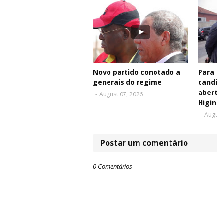
Novo partido conotado a
Para 
generais do regime
cand
aber
-
August 07, 2026
Higin
-
Augu
Postar um comentário
0 Comentários