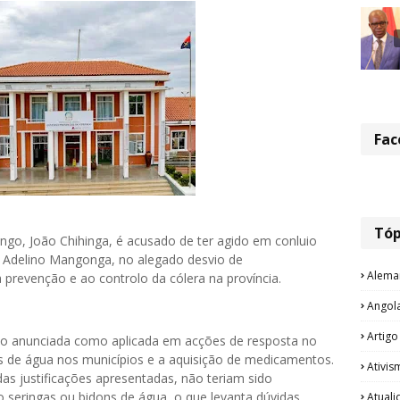
Fac
Tóp
ngo, João Chihinga, é acusado de ter agido em conluio
. Adelino Mangonga, no alegado desvio de
Alema
prevenção e ao controlo da cólera na província.
Angol
Artigo
ido anunciada como aplicada em acções de resposta no
os de água nos municípios e a aquisição de medicamentos.
Ativis
das justificações apresentadas, não teriam sido
seringas ou bidons de água, o que levanta dúvidas
Atual