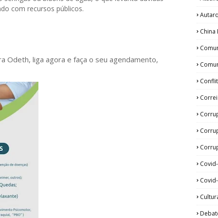
ado com recursos públicos.
Autar
China 
Comun
ora Odeth
, liga agora e faça o seu agendamento,
Comun
Confli
Corre
Corru
Corru
Corrup
Covid
Covid-
Cultur
Debat