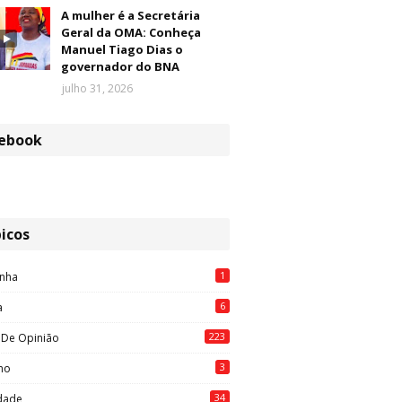
A mulher é a Secretária
Geral da OMA: Conheça
Manuel Tiago Dias o
governador do BNA
julho 31, 2026
ebook
icos
1
nha
6
a
223
 De Opinião
3
mo
34
idade