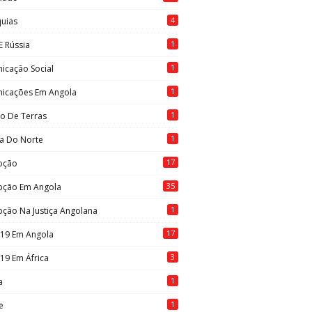
4
quias
1
E Rússia
1
icação Social
1
icações Em Angola
1
to De Terras
1
ia Do Norte
17
pção
35
pção Em Angola
1
ção Na Justiça Angolana
17
-19 Em Angola
3
19 Em África
1
a
1
e