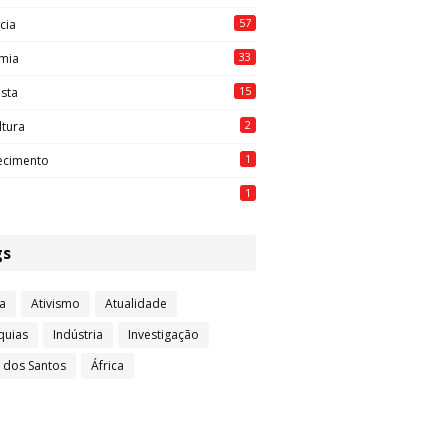
57
cia
33
mia
15
ista
2
ltura
1
ecimento
1
gs
a
Ativismo
Atualidade
quias
Indústria
Investigação
l dos Santos
África