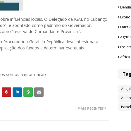
Denún
Econo
sobre influências locais. O Delegado da IGAE no Cubango,
ado”, é apontado como padrinho do Governador,
Entrev
a como “reserva do Comandante Provincial”.
Agricu
a Procuradoria-Geral da República deve intervir para
Esclar
 aplicação dos fundos e determinar eventuais
África
Ta
 nós somos a informação
Angol
Autar
Isabe
MAIS RECENTES