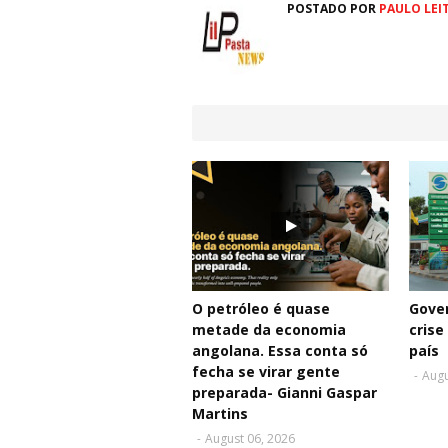
POSTADO POR
PAULO LEI
O petróleo é quase
Gove
metade da economia
crise
angolana. Essa conta só
país
fecha se virar gente
-
Augu
preparada- Gianni Gaspar
Martins
-
August 06, 2026