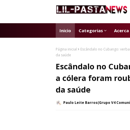
Inicio
Categorias
Acerca
Página inicial
Escândalo no Cubango: verbas
da saúde
Escândalo no Cuba
a cólera foram roub
da saúde
Paulo Leite Barros(Grupo V4 Comun