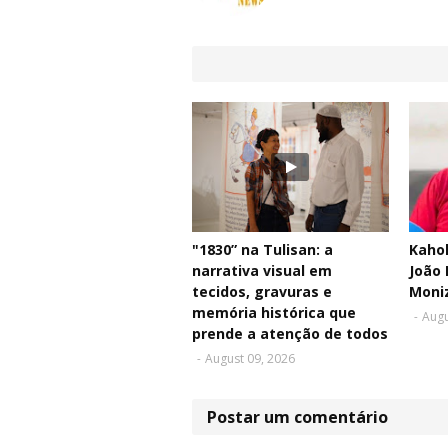
"1830” na Tulisan: a
Kahol
narrativa visual em
João 
tecidos, gravuras e
Moni
memória histórica que
-
Augu
prende a atenção de todos
-
August 09, 2026
Postar um comentário