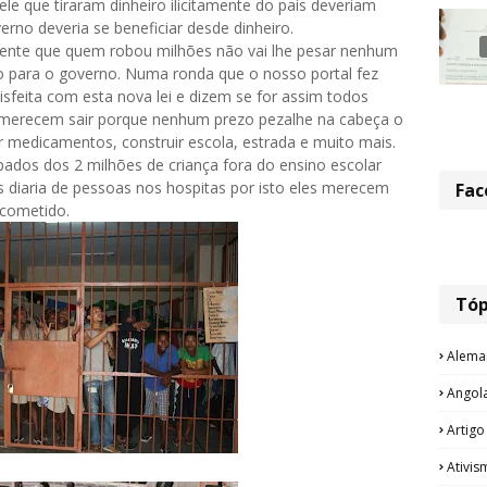
e que tiraram dinheiro ilicitamente do país deveriam
rno deveria se beneficiar desde dinheiro.
ente que quem robou milhões não vai lhe pesar nenhum
o para o governo. Numa ronda que o nosso portal fez
isfeita com esta nova lei e dizem se for assim todos
s merecem sair porque nenhum prezo pezalhe na cabeça o
 medicamentos, construir escola, estrada e muito mais.
dos dos 2 milhões de criança fora do ensino escolar
s diaria de pessoas nos hospitas por isto eles merecem
Fac
 cometido.
Tóp
Alema
Angol
Artigo
Ativis