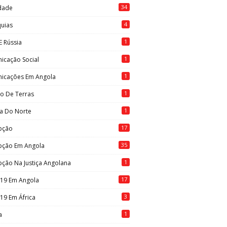
34
idade
4
quias
1
E Rússia
1
icação Social
1
icações Em Angola
1
to De Terras
1
ia Do Norte
17
pção
35
pção Em Angola
1
ção Na Justiça Angolana
17
-19 Em Angola
3
19 Em África
1
a