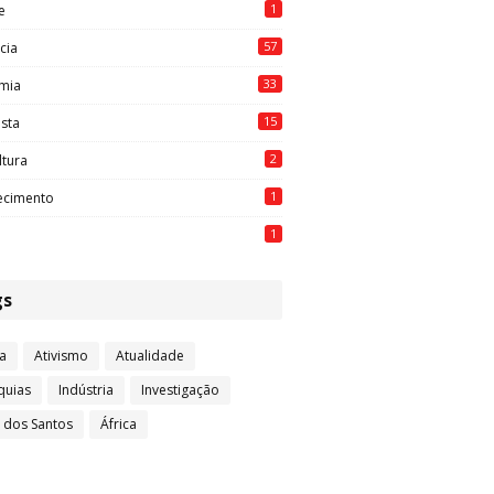
1
e
57
cia
33
mia
15
ista
2
ltura
1
ecimento
1
gs
a
Ativismo
Atualidade
quias
Indústria
Investigação
l dos Santos
África