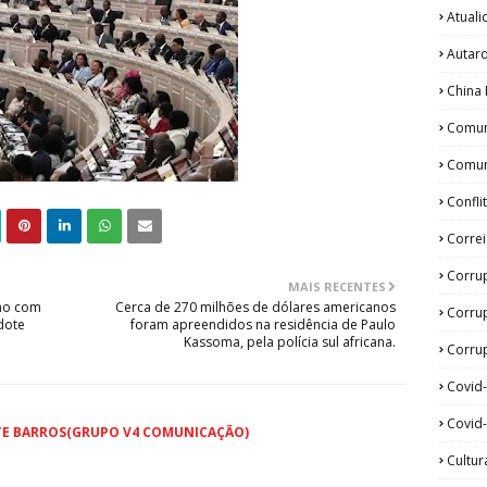
Atual
Autar
China 
Comun
Comun
Confli
Corre
Corru
MAIS RECENTES
lho com
Cerca de 270 milhões de dólares americanos
Corru
dote
foram apreendidos na residência de Paulo
Kassoma, pela polícia sul africana.
Corrup
Covid
Covid-
TE BARROS(GRUPO V4 COMUNICAÇÃO)
Cultur