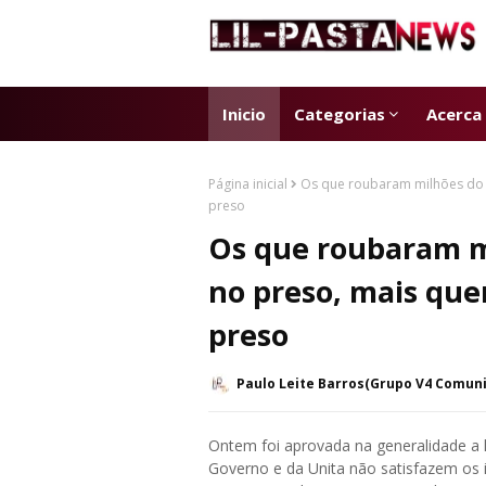
Inicio
Categorias
Acerca
Página inicial
Os que roubaram milhões do 
preso
Os que roubaram m
no preso, mais que
preso
Paulo Leite Barros(Grupo V4 Comun
Ontem foi aprovada na generalidade a l
Governo e da Unita não satisfazem os 