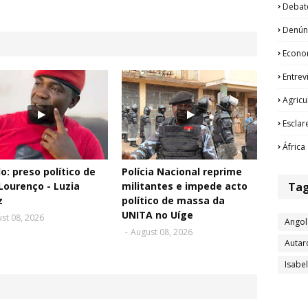
Debat
Denún
Econo
Entrev
Agricu
Esclar
África
o: preso político de
Polícia Nacional reprime
Ta
Lourenço - Luzia
militantes e impede acto
z
político de massa da
UNITA no Uíge
st 08, 2026
Angol
-
August 08, 2026
Autar
Isabe