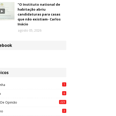
"O Instituto national de
habitação abriu
candidaturas para casas
que não existiam- Carlos
Inácio
agosto 05, 2026
ebook
icos
1
nha
6
a
223
 De Opinião
3
mo