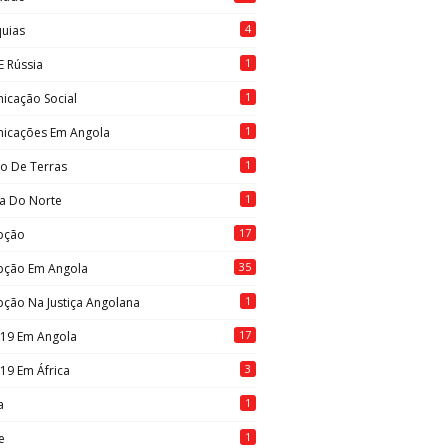
4
quias
1
E Rússia
1
icação Social
1
icações Em Angola
1
to De Terras
1
ia Do Norte
17
pção
35
pção Em Angola
1
ção Na Justiça Angolana
17
-19 Em Angola
3
19 Em África
1
a
1
e