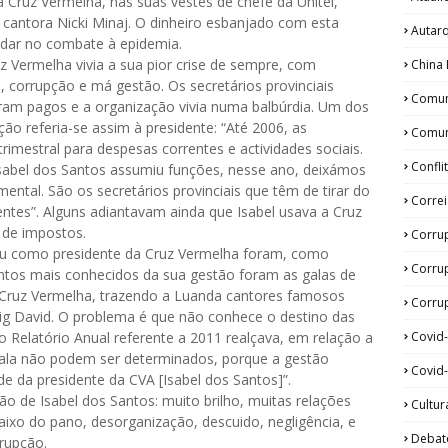
a Cruz Vermelha, nas suas vestes de chefe da Unitel,
à cantora Nicki Minaj. O dinheiro esbanjado com esta
Autar
udar no combate à epidemia.
uz Vermelha vivia a sua pior crise de sempre, com
China 
 corrupção e má gestão. Os secretários provinciais
Comun
ram pagos e a organização vivia numa balbúrdia. Um dos
uição referia-se assim à presidente: “Até 2006, as
Comun
rimestral para despesas correntes e actividades sociais.
Confli
Isabel dos Santos assumiu funções, nesse ano, deixámos
ntal. São os secretários provinciais que têm de tirar do
Corre
entes”. Alguns adiantavam ainda que Isabel usava a Cruz
 de impostos.
Corru
rou como presidente da Cruz Vermelha foram, como
Corru
ontos mais conhecidos da sua gestão foram as galas de
 Cruz Vermelha, trazendo a Luanda cantores famosos
Corrup
ig David. O problema é que não conhece o destino das
Covid
o Relatório Anual referente a 2011 realçava, em relação a
gala não podem ser determinados, porque a gestão
Covid-
de da presidente da CVA [Isabel dos Santos]”.
o de Isabel dos Santos: muito brilho, muitas relações
Cultur
aixo do pano, desorganização, descuido, negligência, e
Debat
rupção.