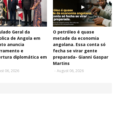
lado Geral da
O petróleo é quase
blica de Angola em
metade da economia
nto anuncia
angolana. Essa conta só
rramento e
fecha se virar gente
rtura diplomática em
preparada- Gianni Gaspar
Martins
st 06, 2026
-
August 06, 2026