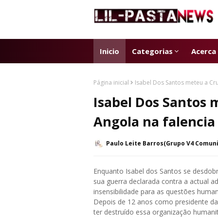
Inicio
Categorias
Acerca
Página inicial
Isabel Dos Santos meteu a Cr
Isabel Dos Santos
Angola na falencia
Paulo Leite Barros(Grupo V4 Comun
Enquanto Isabel dos Santos se desdobra
sua guerra declarada contra a actual 
insensibilidade para as questões humani
Depois de 12 anos como presidente da C
ter destruído essa organização humanit