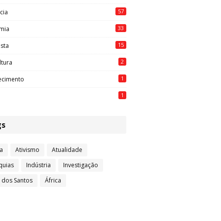
57
cia
33
mia
15
ista
2
ltura
1
ecimento
1
gs
a
Ativismo
Atualidade
quias
Indústria
Investigação
l dos Santos
África