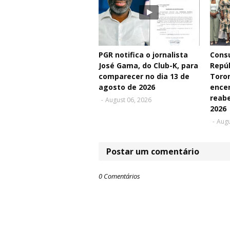
PGR notifica o jornalista
Consu
José Gama, do Club-K, para
Repú
comparecer no dia 13 de
Toro
agosto de 2026
ence
reabe
-
August 06, 2026
2026
-
Augu
Postar um comentário
0 Comentários