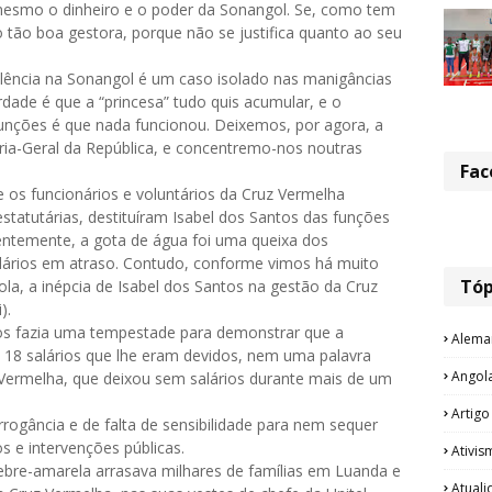
 mesmo o dinheiro e o poder da Sonangol. Se, como tem
 tão boa gestora, porque não se justifica quanto ao seu
lência na Sonangol é um caso isolado nas manigâncias
rdade é que a “princesa” tudo quis acumular, e o
funções é que nada funcionou. Deixemos, por agora, a
ia-Geral da República, e concentremo-nos noutras
Fac
 os funcionários e voluntários da Cruz Vermelha
estatutárias, destituíram Isabel dos Santos das funções
rentemente, a gota de água foi uma queixa dos
lários em atraso. Contudo, conforme vimos há muito
Tóp
a, a inépcia de Isabel dos Santos na gestão da Cruz
).
s fazia uma tempestade para demonstrar que a
Alema
 18 salários que lhe eram devidos, nem uma palavra
Angol
 Vermelha, que deixou sem salários durante mais de um
Artigo
rogância e de falta de sensibilidade para nem sequer
s e intervenções públicas.
Ativis
bre-amarela arrasava milhares de famílias em Luanda e
Atual