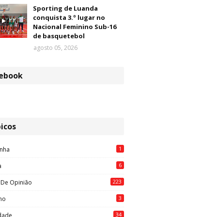
Sporting de Luanda
conquista 3.º lugar no
Nacional Feminino Sub-16
de basquetebol
agosto 05, 2026
ebook
icos
1
nha
6
a
223
 De Opinião
3
mo
34
idade