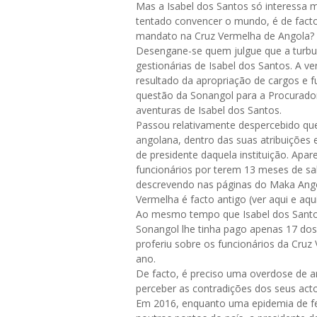
Mas a Isabel dos Santos só interessa
tentado convencer o mundo, é de facto
mandato na Cruz Vermelha de Angola?
Desengane-se quem julgue que a turbu
gestionárias de Isabel dos Santos. A ve
resultado da apropriação de cargos e 
questão da Sonangol para a Procurador
aventuras de Isabel dos Santos.
Passou relativamente despercebido que
angolana, dentro das suas atribuições 
de presidente daquela instituição. Apa
funcionários por terem 13 meses de sa
descrevendo nas páginas do Maka Angol
Vermelha é facto antigo (ver aqui e aqui
Ao mesmo tempo que Isabel dos Santo
Sonangol lhe tinha pago apenas 17 dos
proferiu sobre os funcionários da Cruz
ano.
De facto, é preciso uma overdose de ar
perceber as contradições dos seus acto
Em 2016, enquanto uma epidemia de fe