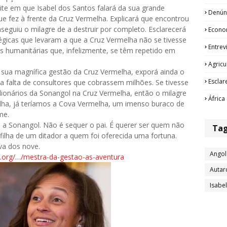
e em que Isabel dos Santos falará da sua grande
Denún
e fez à frente da Cruz Vermelha. Explicará que encontrou
eguiu o milagre de a destruir por completo. Esclarecerá
Econo
égicas que levaram a que a Cruz Vermelha não se tivesse
Entrev
 humanitárias que, infelizmente, se têm repetido em
Agricu
sua magnífica gestão da Cruz Vermelha, exporá ainda o
Esclar
 falta de consultores que cobrassem milhões. Se tivesse
ilionários da Sonangol na Cruz Vermelha, então o milagre
África
elha, já teríamos a Cova Vermelha, um imenso buraco de
me.
 a Sonangol. Não é sequer o pai. É querer ser quem não
Ta
 filha de um ditador a quem foi oferecida uma fortuna.
va dos nove.
Angol
.org/…/mestra-da-gestao-as-aventura
Autar
Isabe