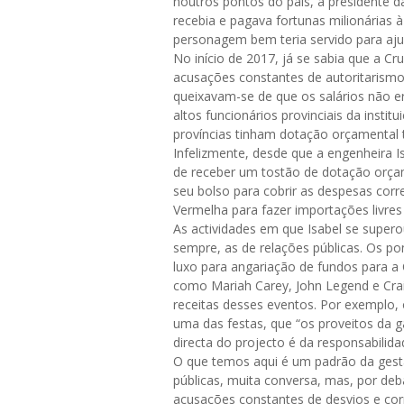
noutros pontos do país, a presidente d
recebia e pagava fortunas milionárias 
personagem bem teria servido para aj
No início de 2017, já se sabia que a Cr
acusações constantes de autoritarismo,
queixavam-se de que os salários não e
altos funcionários provinciais da instit
províncias tinham dotação orçamental t
Infelizmente, desde que a engenheira 
de receber um tostão de dotação orçame
seu bolso para cobrir as despesas corr
Vermelha para fazer importações livres
As actividades em que Isabel se supe
sempre, as de relações públicas. Os p
luxo para angariação de fundos para a
como Mariah Carey, John Legend e Cra
receitas desses eventos. Por exemplo, 
uma das festas, que “os proveitos da 
directa do projecto é da responsabilida
O que temos aqui é um padrão da gestã
públicas, muita conversa, mas, por deb
acusações constantes de desvios e cor