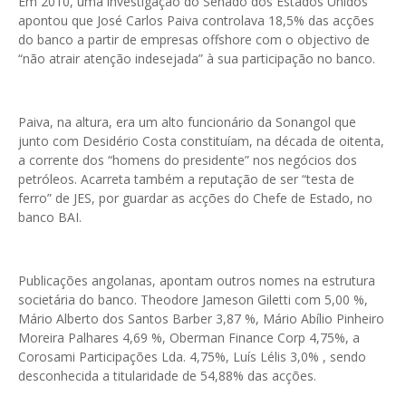
Em 2010, uma investigação do Senado dos Estados Unidos
apontou que José Carlos Paiva controlava 18,5% das acções
do banco a partir de empresas offshore com o objectivo de
“não atrair atenção indesejada” à sua participação no banco.
Paiva, na altura, era um alto funcionário da Sonangol que
junto com Desidério Costa constituíam, na década de oitenta,
a corrente dos “homens do presidente” nos negócios dos
petróleos. Acarreta também a reputação de ser “testa de
ferro” de JES, por guardar as acções do Chefe de Estado, no
banco BAI.
Publicações angolanas, apontam outros nomes na estrutura
societária do banco. Theodore Jameson Giletti com 5,00 %,
Mário Alberto dos Santos Barber 3,87 %, Mário Abílio Pinheiro
Moreira Palhares 4,69 %, Oberman Finance Corp 4,75%, a
Corosami Participações Lda. 4,75%, Luís Lélis 3,0% , sendo
desconhecida a titularidade de 54,88% das acções.