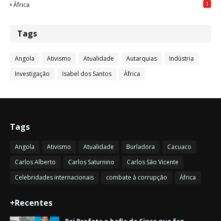
1
África
Tags
Angola
Ativismo
Atualidade
Autarquias
Indústria
Investigação
Isabel dos Santos
África
Tags
Angola
Ativismo
Atualidade
Burladora
Cacuaco
Carlos Alberto
Carlos Saturnino
Carlos São Vicente
Celebridades internacionais
combate à corrupção
África
+Recentes