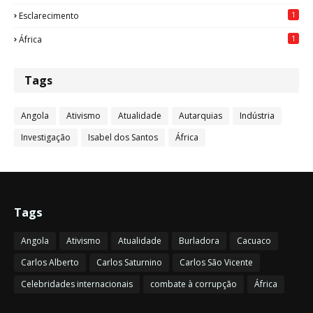
1
Esclarecimento
1
África
Tags
Angola
Ativismo
Atualidade
Autarquias
Indústria
Investigação
Isabel dos Santos
África
Tags
Angola
Ativismo
Atualidade
Burladora
Cacuaco
Carlos Alberto
Carlos Saturnino
Carlos São Vicente
Celebridades internacionais
combate à corrupção
África