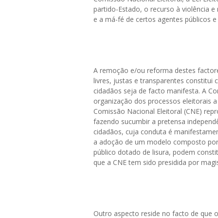
partido-Estado, o recurso à violência e
e a má-fé de certos agentes públicos e 
A remoção e/ou reforma destes factore
livres, justas e transparentes constitu
cidadãos seja de facto manifesta. A Con
organização dos processos eleitorais
Comissão Nacional Eleitoral (CNE) rep
fazendo sucumbir a pretensa independ
cidadãos, cuja conduta é manifestamen
a adoção de um modelo composto por m
público dotado de lisura, podem constitu
que a CNE tem sido presidida por magi
Outro aspecto reside no facto de que o 