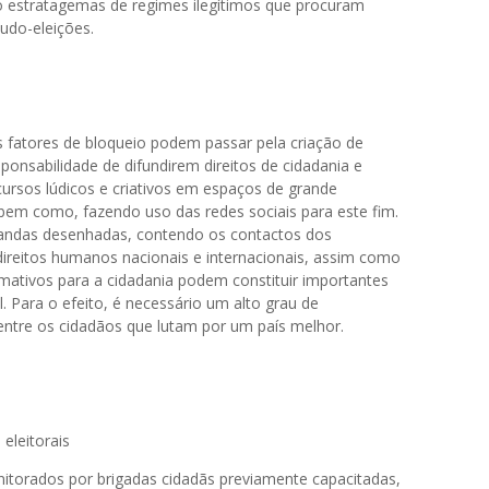
ão estratagemas de regimes ilegítimos que procuram
udo-eleições.
s fatores de bloqueio podem passar pela criação de
ponsabilidade de difundirem direitos de cidadania e
ecursos lúdicos e criativos em espaços de grande
bem como, fazendo uso das redes sociais para este fim.
e bandas desenhadas, contendo os contactos dos
 direitos humanos nacionais e internacionais, assim como
rmativos para a cidadania podem constituir importantes
al. Para o efeito, é necessário um alto grau de
tre os cidadãos que lutam por um país melhor.
eleitorais
nitorados por brigadas cidadãs previamente capacitadas,