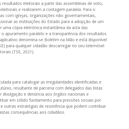
resultados eleitorais a partir das assembleias de voto,
eleitorais e realizarem a contagem paralela. Para o
rias com igrejas, organizações não-governamentais,
ssionar as instituições do Estado para a adopção de um
er uma cópia eletrónica instantânea da acta das
r o apuramento paralelo e a transparência dos resultados
e aplicativo denomina-se Boletim na Mão e está disponível
(TSE) para qualquer cidadão descarregar no seu telemóvel
torais (TSE, 2021).
ulada para catalogar as irregularidades identificadas e
túnio, resultante de parceria com delegados das listas
or divulgação e denúncia aos órgãos nacionais e
tituir em sólido fundamento para pressões sociais por
 e outras estratégias de resistência que podem contribuir
efastas consequências aos cidadãos.