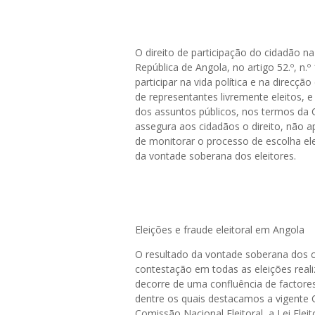
O direito de participação do cidadão n
República de Angola, no artigo 52.º, n.
participar na vida política e na direcç
de representantes livremente eleitos, 
dos assuntos públicos, nos termos da Co
assegura aos cidadãos o direito, não 
de monitorar o processo de escolha ele
da vontade soberana dos eleitores.
Eleições e fraude eleitoral em Angola
O resultado da vontade soberana dos c
contestação em todas as eleições reali
decorre de uma confluência de factores
dentre os quais destacamos a vigente C
Comissão Nacional Eleitoral, a Lei Eleit