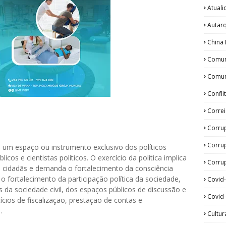
Atual
Autar
China 
Comun
Comun
Confli
Corre
Corru
Corru
ui um espaço ou instrumento exclusivo dos políticos
icos e cientistas políticos. O exercício da política implica
Corrup
 cidadãs e demanda o fortalecimento da consciência
o fortalecimento da participação política da sociedade,
Covid
da sociedade civil, dos espaços públicos de discussão e
Covid-
cios de fiscalização, prestação de contas e
.
Cultur