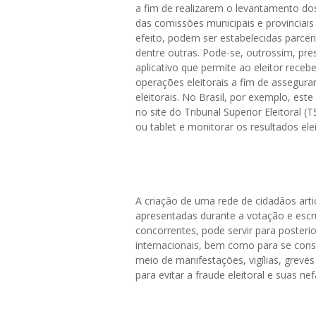
a fim de realizarem o levantamento dos 
das comissões municipais e provinciais 
efeito, podem ser estabelecidas parce
dentre outras. Pode-se, outrossim, pre
aplicativo que permite ao eleitor receb
operações eleitorais a fim de assegura
eleitorais. No Brasil, por exemplo, est
no site do Tribunal Superior Eleitoral 
ou tablet e monitorar os resultados elei
A criação de uma rede de cidadãos artic
apresentadas durante a votação e escru
concorrentes, pode servir para posteri
internacionais, bem como para se cons
meio de manifestações, vigílias, greves
para evitar a fraude eleitoral e suas n