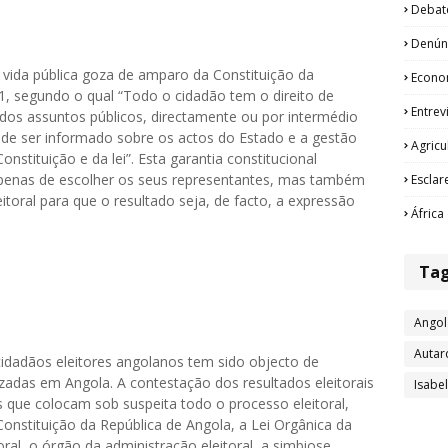
Debat
Denún
a vida pública goza de amparo da Constituição da
Econo
º 1, segundo o qual “Todo o cidadão tem o direito de
Entrev
ão dos assuntos públicos, directamente ou por intermédio
e de ser informado sobre os actos do Estado e a gestão
Agricu
nstituição e da lei”. Esta garantia constitucional
apenas de escolher os seus representantes, mas também
Esclar
itoral para que o resultado seja, de facto, a expressão
África
Ta
Angol
Autar
idadãos eleitores angolanos tem sido objecto de
zadas em Angola. A contestação dos resultados eleitorais
Isabe
 que colocam sob suspeita todo o processo eleitoral,
onstituição da República de Angola, a Lei Orgânica da
oral, o órgão da administração eleitoral, a simbiose