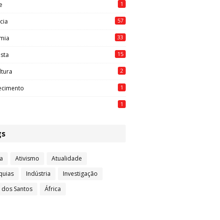
1
e
57
cia
33
mia
15
ista
2
ltura
1
ecimento
1
gs
a
Ativismo
Atualidade
quias
Indústria
Investigação
l dos Santos
África