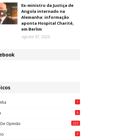
Ex-ministro da Justiça de
Angola internado na
Alemanha: informação
aponta Hospital Charité,
em Berlim
agosto 07, 2026
ebook
icos
1
nha
6
a
223
 De Opinião
3
mo