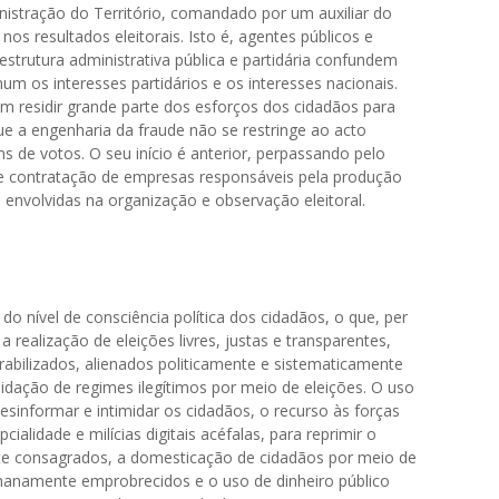
nistração do Território, comandado por um auxiliar do
nos resultados eleitorais. Isto é, agentes públicos e
 estrutura administrativa pública e partidária confundem
os interesses partidários e os interesses nacionais.
m residir grande parte dos esforços dos cidadãos para
ue a engenharia da fraude não se restringe ao acto
ns de votos. O seu início é anterior, perpassando pelo
de contratação de empresas responsáveis pela produção
es envolvidas na organização e observação eleitoral.
 nível de consciência política dos cidadãos, o que, per
 a realização de eleições livres, justas e transparentes,
bilizados, alienados politicamente e sistematicamente
lidação de regimes ilegítimos por meio de eleições. O uso
esinformar e intimidar os cidadãos, o recurso às forças
alidade e milícias digitais acéfalas, para reprimir o
ente consagrados, a domesticação de cidadãos por meio de
manamente emprobrecidos e o uso de dinheiro público