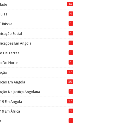
34
idade
4
quias
1
E Rússia
1
icação Social
1
icações Em Angola
1
to De Terras
1
ia Do Norte
17
pção
35
pção Em Angola
1
ção Na Justiça Angolana
17
-19 Em Angola
3
19 Em África
1
a