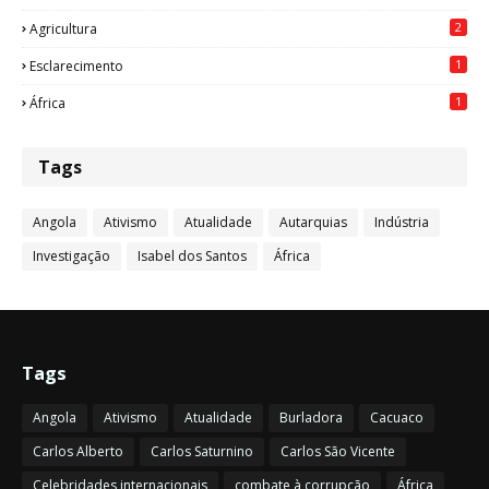
2
Agricultura
1
Esclarecimento
1
África
Tags
Angola
Ativismo
Atualidade
Autarquias
Indústria
Investigação
Isabel dos Santos
África
Tags
Angola
Ativismo
Atualidade
Burladora
Cacuaco
Carlos Alberto
Carlos Saturnino
Carlos São Vicente
Celebridades internacionais
combate à corrupção
África