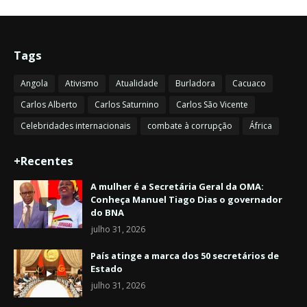
Tags
Angola
Ativismo
Atualidade
Burladora
Cacuaco
Carlos Alberto
Carlos Saturnino
Carlos São Vicente
Celebridades internacionais
combate à corrupção
África
+Recentes
A mulher é a Secretária Geral da OMA:
Conheça Manuel Tiago Dias o governador
do BNA
julho 31, 2026
País atinge a marca dos 50 secretários de
Estado
julho 31, 2026