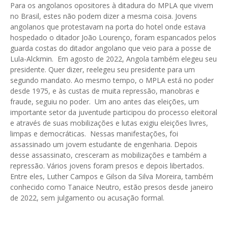
Para os angolanos opositores à ditadura do MPLA que vivem
no Brasil, estes não podem dizer a mesma coisa. Jovens
angolanos que protestavam na porta do hotel onde estava
hospedado o ditador João Lourenço, foram espancados pelos
guarda costas do ditador angolano que veio para a posse de
Lula-Alckmin. Em agosto de 2022, Angola também elegeu seu
presidente. Quer dizer, reelegeu seu presidente para um
segundo mandato. Ao mesmo tempo, o MPLA está no poder
desde 1975, e às custas de muita repressão, manobras e
fraude, seguiu no poder. Um ano antes das eleições, um
importante setor da juventude participou do processo eleitoral
e através de suas mobilizações e lutas exigiu eleições livres,
limpas e democráticas. Nessas manifestações, foi
assassinado um jovem estudante de engenharia. Depois
desse assassinato, cresceram as mobilizações e também a
repressão. Vários jovens foram presos e depois libertados.
Entre eles, Luther Campos e Gilson da Silva Moreira, também
conhecido como Tanaice Neutro, estão presos desde janeiro
de 2022, sem julgamento ou acusação formal.