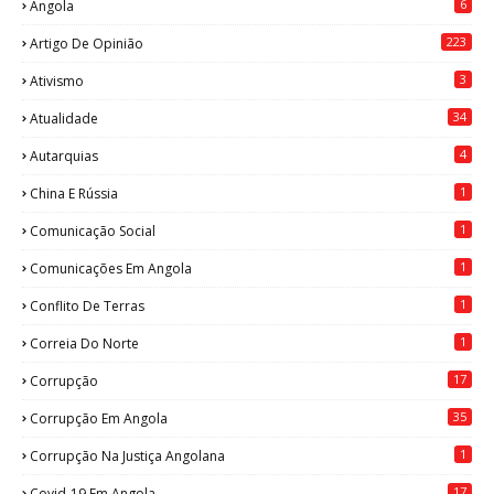
6
Angola
223
Artigo De Opinião
3
Ativismo
34
Atualidade
4
Autarquias
1
China E Rússia
1
Comunicação Social
1
Comunicações Em Angola
1
Conflito De Terras
1
Correia Do Norte
17
Corrupção
35
Corrupção Em Angola
1
Corrupção Na Justiça Angolana
17
Covid-19 Em Angola