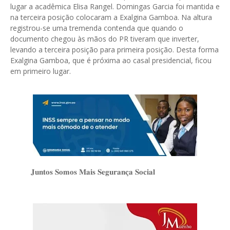
lugar a acadêmica Elisa Rangel. Domingas Garcia foi mantida e
na terceira posição colocaram a Exalgina Gamboa. Na altura
registrou-se uma tremenda contenda que quando o
documento chegou às mãos do PR tiveram que inverter,
levando a terceira posição para primeira posição. Desta forma
Exalgina Gamboa, que é próxima ao casal presidencial, ficou
em primeiro lugar.
𝐉𝐮𝐧𝐭𝐨𝐬 𝐒𝐨𝐦𝐨𝐬 𝐌𝐚𝐢𝐬 𝐒𝐞𝐠𝐮𝐫𝐚𝐧𝐜̧𝐚 𝐒𝐨𝐜𝐢𝐚𝐥