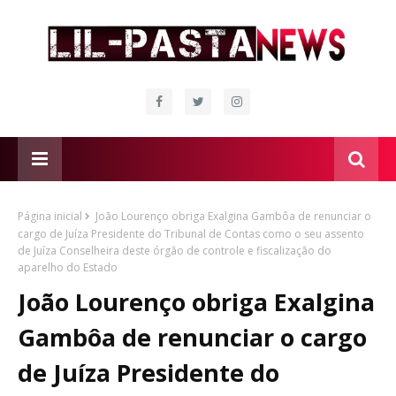
Página inicial
João Lourenço obriga Exalgina Gambôa de renunciar o
cargo de Juíza Presidente do Tribunal de Contas como o seu assento
de Juíza Conselheira deste órgão de controle e fiscalização do
aparelho do Estado
João Lourenço obriga Exalgina
Gambôa de renunciar o cargo
de Juíza Presidente do