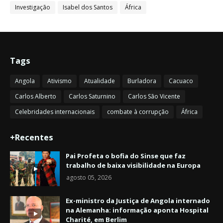
Investigação
Isabel dos Santos
África
Tags
Angola
Ativismo
Atualidade
Burladora
Cacuaco
Carlos Alberto
Carlos Saturnino
Carlos São Vicente
Celebridades internacionais
combate à corrupção
África
+Recentes
Pai Profeta o bofia do Sinse que faz
trabalho de baixa visibilidade na Europa
agosto 05, 2026
Ex-ministro da Justiça de Angola internado
na Alemanha: informação aponta Hospital
Charité, em Berlim