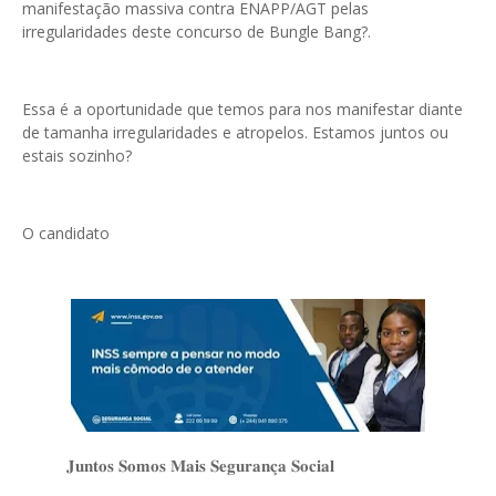
manifestação massiva contra ENAPP/AGT pelas
irregularidades deste concurso de Bungle Bang?.
Essa é a oportunidade que temos para nos manifestar diante
de tamanha irregularidades e atropelos. Estamos juntos ou
estais sozinho?
O candidato
𝐉𝐮𝐧𝐭𝐨𝐬 𝐒𝐨𝐦𝐨𝐬 𝐌𝐚𝐢𝐬 𝐒𝐞𝐠𝐮𝐫𝐚𝐧𝐜̧𝐚 𝐒𝐨𝐜𝐢𝐚𝐥