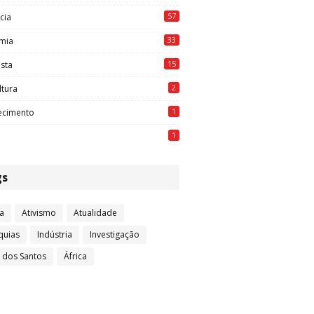
57
cia
33
mia
15
ista
2
ltura
1
ecimento
1
gs
a
Ativismo
Atualidade
quias
Indústria
Investigação
l dos Santos
África