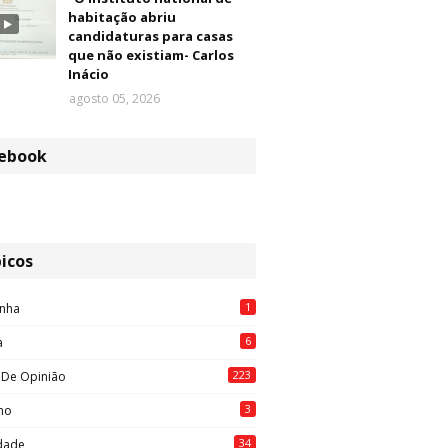
habitação abriu
candidaturas para casas
que não existiam- Carlos
Inácio
agosto 05, 2026
ebook
icos
1
nha
6
a
223
 De Opinião
3
mo
34
idade