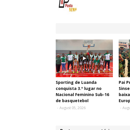
Sporting de Luanda
Pai P
conquista 3.º lugar no
Sinse
Nacional Feminino Sub-16
baixa
de basquetebol
Euro
-
August 05, 2026
-
Augu