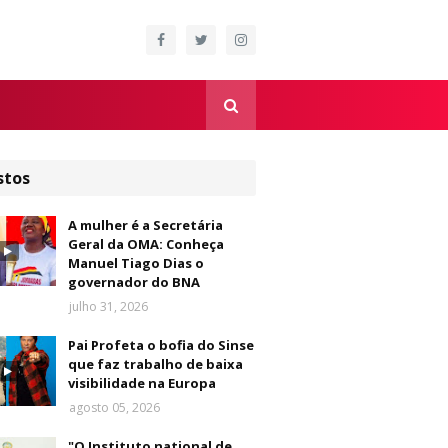
stos
A mulher é a Secretária
Geral da OMA: Conheça
Manuel Tiago Dias o
governador do BNA
julho 31, 2026
Pai Profeta o bofia do Sinse
que faz trabalho de baixa
visibilidade na Europa
agosto 05, 2026
"O Instituto national de