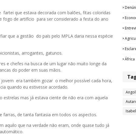
Denún
 fartei que estava decorada com balões, fitas coloridas
Econo
fogo de artifício para ser considerado a festa do ano
Entrev
fiar que a gestão do país pelo MPLA daria nessa espécie
Agricu
Esclar
cionistas, arrogantes, gatunos.
África
s e chefes na busca de um lugar não muito longe da
avancas do poder em suas mãos.
Ta
o jovem era também gozar o melhor possível cada hora,
cia quando eu estivesse acordado.
Angol
o estrelas mas já estava ciente de não era com aquela
Autar
Isabe
e farras, de tanta fantasia em todos os aspectos.
em aquilo que na verdade não eram, onde quase tudo já
 automático.