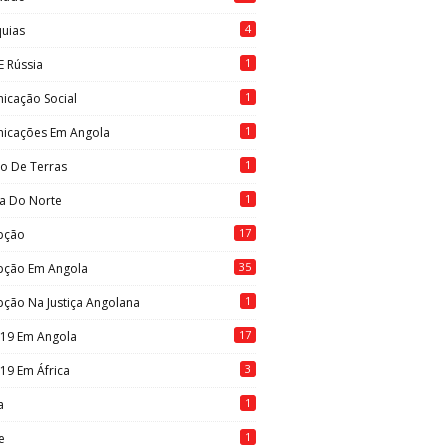
4
quias
1
E Rússia
1
icação Social
1
icações Em Angola
1
to De Terras
1
ia Do Norte
17
pção
35
pção Em Angola
1
ção Na Justiça Angolana
17
-19 Em Angola
3
19 Em África
1
a
1
e