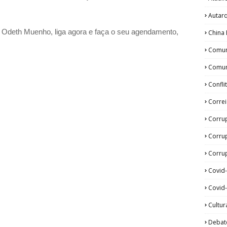
Autar
a Odeth
Muenho, liga agora e faça o seu agendamento,
China 
Comun
Comun
Confli
Corre
Corru
Corru
Corrup
Covid
Covid-
Cultur
Debat