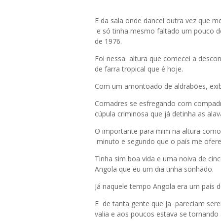
E da sala onde dancei outra vez que me
e só tinha mesmo faltado um pouco de 
de 1976.
Foi nessa altura que comecei a descon
de farra tropical que é hoje.
Com um amontoado de aldrabões, exibi
Comadres se esfregando com compadre
cúpula criminosa que já detinha as al
O importante para mim na altura com
minuto e segundo que o país me ofere
Tinha sim boa vida e uma noiva de cinc
Angola que eu um dia tinha sonhado.
Já naquele tempo Angola era um país d
E de tanta gente que ja pareciam ser
valia e aos poucos estava se tornando