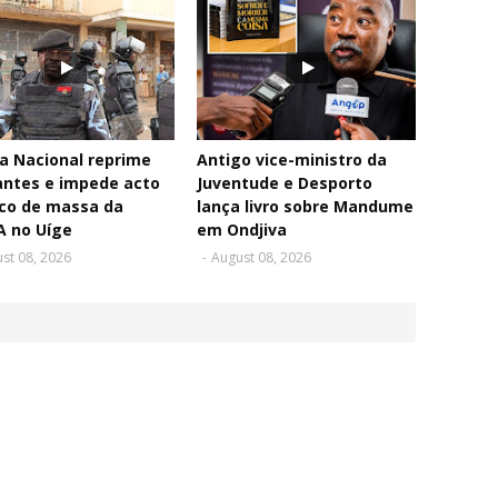
ia Nacional reprime
Antigo vice-ministro da
antes e impede acto
Juventude e Desporto
ico de massa da
lança livro sobre Mandume
A no Uíge
em Ondjiva
st 08, 2026
-
August 08, 2026