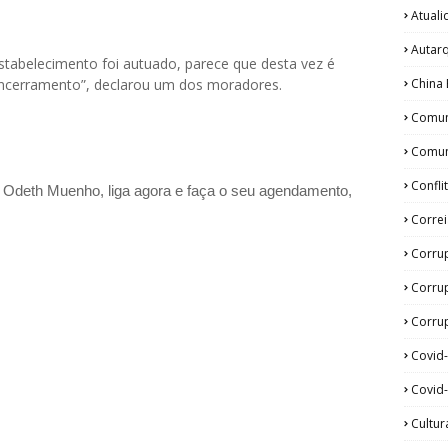
Atual
Autar
stabelecimento foi autuado, parece que desta vez é
China 
encerramento”, declarou um dos moradores.
Comun
Comun
Confli
a Odeth
Muenho, liga agora e faça o seu agendamento,
Corre
Corru
Corru
Corrup
Covid
Covid-
Cultur