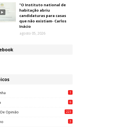
"O Instituto national de
habitação abriu
candidaturas para casas
que não existiam- Carlos
Inácio
agosto 05, 2026
ebook
icos
1
nha
6
a
223
 De Opinião
3
mo