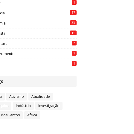
1
e
57
cia
33
mia
15
ista
2
ltura
1
ecimento
1
gs
a
Ativismo
Atualidade
quias
Indústria
Investigação
l dos Santos
África