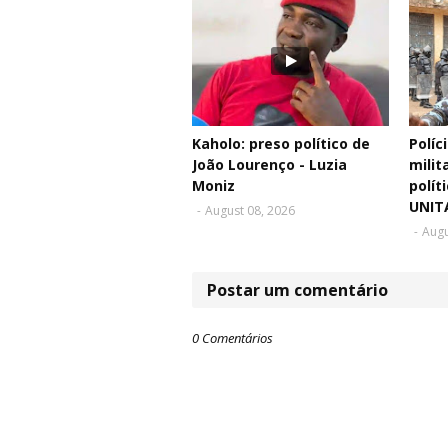
Kaholo: preso político de
Políc
João Lourenço - Luzia
milit
Moniz
polít
UNIT
-
August 08, 2026
-
Augu
Postar um comentário
0 Comentários