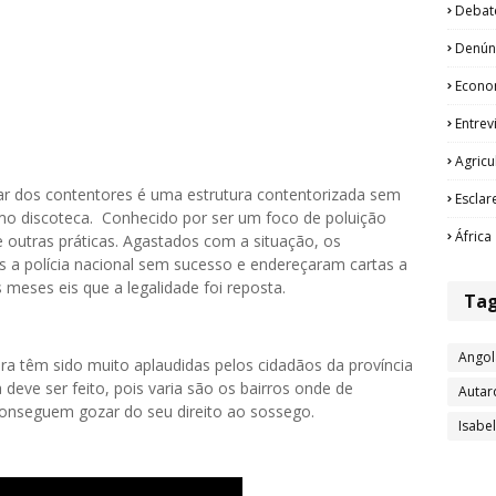
Debat
Denún
Econo
Entrev
Agricu
ar dos contentores é uma estrutura contentorizada sem
Esclar
mo discoteca. Conhecido por ser um foco de poluição
África
e outras práticas. Agastados com a situação, os
 a polícia nacional sem sucesso e endereçaram cartas a
meses eis que a legalidade foi reposta.
Ta
Angol
a têm sido muito aplaudidas pelos cidadãos da província
deve ser feito, pois varia são os bairros onde de
Autar
nseguem gozar do seu direito ao sossego.
Isabe