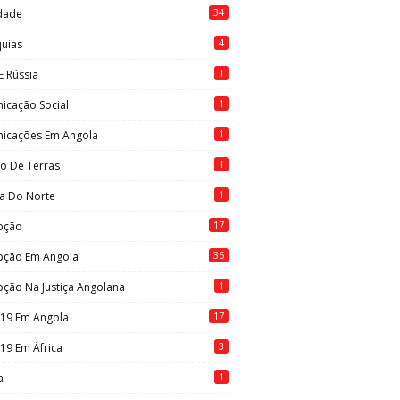
34
idade
4
quias
1
E Rússia
1
icação Social
1
icações Em Angola
1
to De Terras
1
ia Do Norte
17
pção
35
pção Em Angola
1
ção Na Justiça Angolana
17
-19 Em Angola
3
19 Em África
1
a