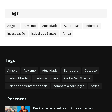
Tags
Angola
Ativismo
Atualidade
Autarquias
Indústria
Investigação
Isabel dos Santos
África
Tags
Angola
Ativismo
Atualidade
Burladora
Cacuaco
Carlos Alberto
Carlos Saturnino
Carlos São Vicente
Celebridades internacionais
combate à corrupção
África
+Recentes
Pai Profeta o bofia do Sinse que faz