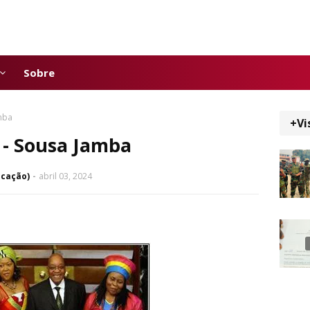
Sobre
amba
+Vi
 - Sousa Jamba
icação)
abril 03, 2024