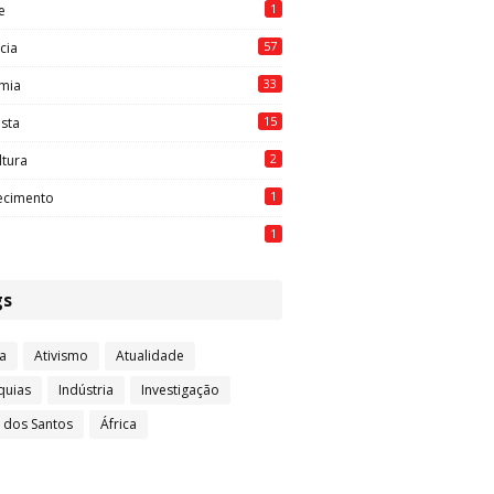
1
e
57
cia
33
mia
15
ista
2
ltura
1
ecimento
1
gs
a
Ativismo
Atualidade
quias
Indústria
Investigação
l dos Santos
África