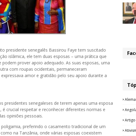
ito presidente senegalês Bassirou Faye tem suscitado
Fac
ição islâmica, ele tem duas esposas – uma prática que
e podem prover apoio adequado. As suas esposas, uma
 outra com roupas ocidentais, permaneceram
 expressava amor e gratidão pelo seu apoio durante a
Tóp
Alema
dos presidentes senegaleses de terem apenas uma esposa
 é crucial respeitar e reconhecer diferentes normas e
Angol
das opiniões pessoais.
Artigo
oligamia, preferindo o casamento tradicional de um
Ativis
 como na Tanzânia, onde várias esposas coexistem