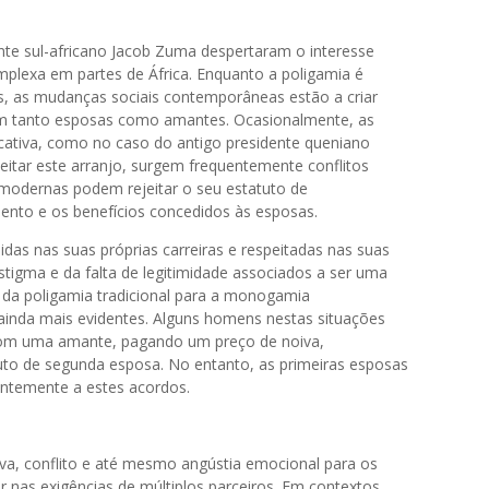
nte sul-africano Jacob Zuma despertaram o interesse
mplexa em partes de África. Enquanto a poligamia é
is, as mudanças sociais contemporâneas estão a criar
m tanto esposas como amantes. Ocasionalmente, as
cativa, como no caso do antigo presidente queniano
itar este arranjo, surgem frequentemente conflitos
modernas podem rejeitar o seu estatuto de
ento e os benefícios concedidos às esposas.
s nas suas próprias carreiras e respeitadas nas suas
tigma e da falta de legitimidade associados a ser uma
 da poligamia tradicional para a monogamia
 ainda mais evidentes. Alguns homens nestas situações
 com uma amante, pagando um preço de noiva,
uto de segunda esposa. No entanto, as primeiras esposas
ntemente a estes acordos.
tiva, conflito e até mesmo angústia emocional para os
nas exigências de múltiplos parceiros. Em contextos