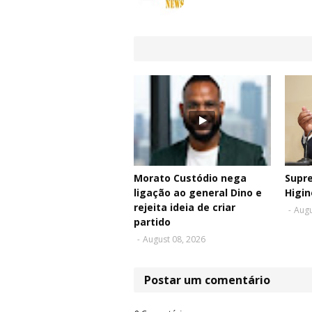
Morato Custódio nega
Supr
ligação ao general Dino e
Higin
rejeita ideia de criar
-
Augu
partido
-
August 08, 2026
Postar um comentário