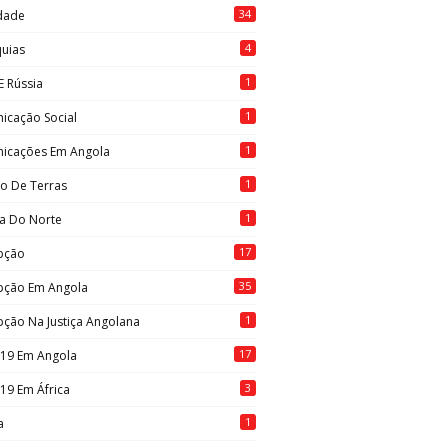
34
idade
4
quias
1
E Rússia
1
icação Social
1
icações Em Angola
1
to De Terras
1
ia Do Norte
17
pção
35
pção Em Angola
1
ção Na Justiça Angolana
17
-19 Em Angola
3
19 Em África
1
a