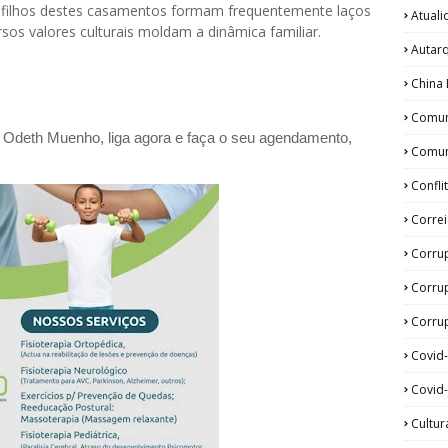
 filhos destes casamentos formam frequentemente laços
Atual
os valores culturais moldam a dinâmica familiar.
Autar
China 
Comun
a Odeth
Muenho, liga agora e faça o seu agendamento,
Comun
Confli
Corre
Corru
Corru
Corrup
Covid
Covid-
Cultur