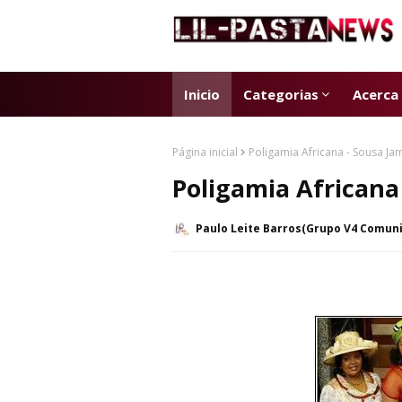
Inicio
Categorias
Acerca
Página inicial
Poligamia Africana - Sousa J
Poligamia Africana
Paulo Leite Barros(Grupo V4 Comun