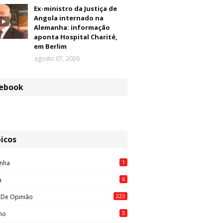
Ex-ministro da Justiça de
Angola internado na
Alemanha: informação
aponta Hospital Charité,
em Berlim
agosto 07, 2026
ebook
icos
1
nha
6
a
223
 De Opinião
3
mo