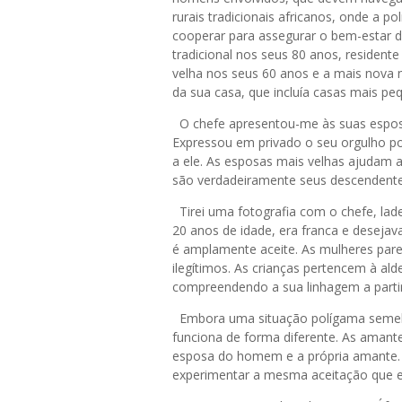
rurais tradicionais africanos, onde a 
cooperar para assegurar o bem-estar
tradicional nos seus 80 anos, residente
velha nos seus 60 anos e a mais nova
da sua casa, que incluía casas mais pe
O chefe apresentou-me às suas esposa
Expressou em privado o seu orgulho po
a ele. As esposas mais velhas ajudam a
são verdadeiramente seus descendente
Tirei uma fotografia com o chefe, la
20 anos de idade, era franca e desejav
é amplamente aceite. As mulheres pare
ilegítimos. As crianças pertencem à al
compreendendo a sua linhagem a partir
Embora uma situação polígama semelha
funciona de forma diferente. As amant
esposa do homem e a própria amante. A
experimentar a mesma aceitação que e