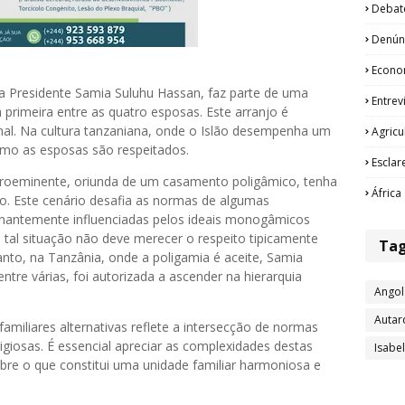
Debat
Denún
Econo
 a Presidente Samia Suluhu Hassan, faz parte de uma
Entrev
 primeira entre as quatro esposas. Este arranjo é
al. Na cultura tanzaniana, onde o Islão desempenha um
Agricu
como as esposas são respeitados.
Esclar
roeminente, oriunda de um casamento poligâmico, tenha
África
o. Este cenário desafia as normas de algumas
inantemente influenciadas pelos ideais monogâmicos
 tal situação não deve merecer o respeito tipicamente
Ta
tanto, na Tanzânia, onde a poligamia é aceite, Samia
tre várias, foi autorizada a ascender na hierarquia
Angol
Autar
amiliares alternativas reflete a intersecção de normas
eligiosas. É essencial apreciar as complexidades destas
Isabe
sobre o que constitui uma unidade familiar harmoniosa e