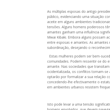
As múltiplas esposas do antigo preside
público, evidenciando uma situação co
aceite em alguns ambientes tradiciona
tensões. Alguns homens poderosos tê
amantes ganham uma influência signifi
Mwai Kibaki. Embora alguns possam ace
entre esposas e amantes. As amantes 
subordinação, desejando o reconhecim
Estas mulheres podem ser bem-sucedida
comunidades. Podem ressentir-se do es
amante. Nas sociedades que transitam
ocidentalizada, os conflitos tornam-se
optarão por formalizar a sua relação
concedendo-lhe efectivamente o estat
em ambientes urbanos resistem freque
Isto pode levar a uma tensão significa
homens envolvidos, que devem navegar 