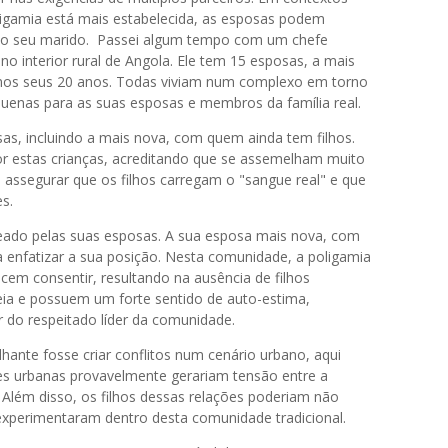
poligamia está mais estabelecida, as esposas podem
 do seu marido. Passei algum tempo com um chefe
 no interior rural de Angola. Ele tem 15 esposas, a mais
 nos seus 20 anos. Todas viviam num complexo em torno
quenas para as suas esposas e membros da família real.
s, incluindo a mais nova, com quem ainda tem filhos.
r estas crianças, acreditando que se assemelham muito
 assegurar que os filhos carregam o "sangue real" e que
s.
deado pelas suas esposas. A sua esposa mais nova, com
a enfatizar a sua posição. Nesta comunidade, a poligamia
cem consentir, resultando na ausência de filhos
deia e possuem um forte sentido de auto-estima,
 do respeitado líder da comunidade.
nte fosse criar conflitos num cenário urbano, aqui
es urbanas provavelmente gerariam tensão entre a
lém disso, os filhos dessas relações poderiam não
xperimentaram dentro desta comunidade tradicional.