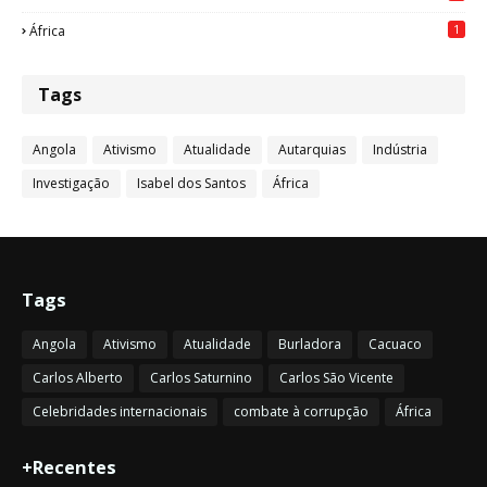
1
África
Tags
Angola
Ativismo
Atualidade
Autarquias
Indústria
Investigação
Isabel dos Santos
África
Tags
Angola
Ativismo
Atualidade
Burladora
Cacuaco
Carlos Alberto
Carlos Saturnino
Carlos São Vicente
Celebridades internacionais
combate à corrupção
África
+Recentes