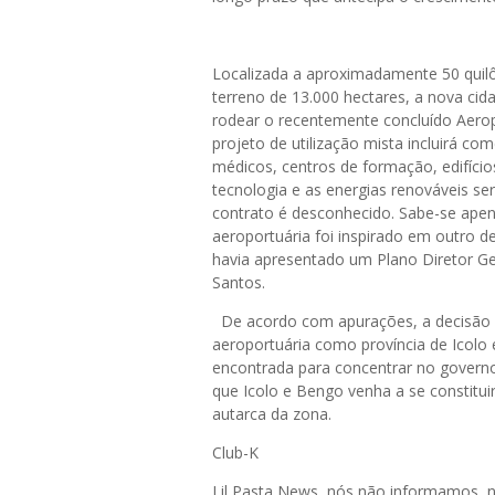
Localizada a aproximadamente 50 quilô
terreno de 13.000 hectares, a nova cida
rodear o recentemente concluído Aerop
projeto de utilização mista incluirá co
médicos, centros de formação, edifícios 
tecnologia e as energias renováveis se
contrato é desconhecido. Sabe-se apen
aeroportuária foi inspirado em outro d
havia apresentado um Plano Diretor Ge
Santos.
De acordo com apurações, a decisão d
aeroportuária como província de Icol
encontrada para concentrar no governo
que Icolo e Bengo venha a se constitu
autarca da zona.
Club-K
Lil Pasta News, nós não informamos,