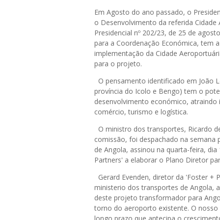
Em Agosto do ano passado, o President
o Desenvolvimento da referida Cidade 
Presidencial nº 202/23, de 25 de agost
para a Coordenação Económica, tem a m
implementação da Cidade Aeroportuár
para o projeto.
O pensamento identificado em João Lo
província do Icolo e Bengo) tem o pote
desenvolvimento económico, atraindo i
comércio, turismo e logística.
O ministro dos transportes, Ricardo d
comissão, foi despachado na semana 
de Angola, assinou na quarta-feira, dia 
Partners' a elaborar o Plano Diretor pa
Gerard Evenden, diretor da 'Foster + P
ministerio dos transportes de Angola, 
deste projeto transformador para Ango
torno do aeroporto existente. O nosso
longo prazo que antecipa o crescimento