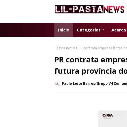
Inicio
Categorias
Acerca
Página inicial
PR contrata empresa britânica
PR contrata empres
futura província do
Paulo Leite Barros(Grupo V4 Comun