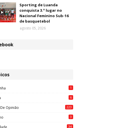
Sporting de Luanda
conquista 3.º lugar no
Nacional Feminino Sub-16
de basquetebol
agosto 05, 2026
ebook
icos
1
nha
6
a
223
 De Opinião
3
mo
34
idade