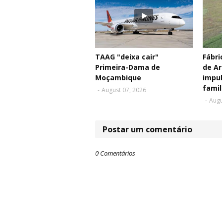
TAAG "deixa cair"
Fábr
Primeira-Dama de
de Ar
Moçambique
impul
famil
-
August 07, 2026
-
Augu
Postar um comentário
0 Comentários