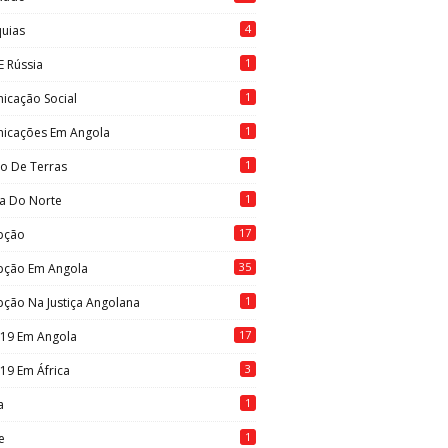
4
quias
1
E Rússia
1
icação Social
1
icações Em Angola
1
to De Terras
1
ia Do Norte
17
pção
35
pção Em Angola
1
ção Na Justiça Angolana
17
-19 Em Angola
3
19 Em África
1
a
1
e