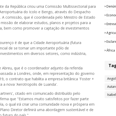
e da República criou uma Comissão Multissectorial para
Denún
Aeroportuária do Icolo e Bengo, através do Despacho
Econo
o. A comissão, que é coordenada pelo Ministro de Estado
issão de elaborar estudos, planos e projetos para a
Entrev
ia, bem como promover a captação de investimentos
Agricu
Esclar
urenço é de que a Cidade Aeroportuária (futura
ncial de se tornar um importante pólo de
África
nvestimentos em diversos setores, como indústria,
Ta
e Abreu, que é o coordenador adjunto da referida
passada a Londres, onde, em representação do governo
19, o contrato que habilita a empresa britânica 'Foster +
Angol
ra a nova 'Aerotropolis de Luanda'.
Autar
artners', citado em comunicado distribuído pelo
Isabe
afirma que "Estamos muito satisfeitos por fazer parte
la, o qual irá criar uma comunidade nova e próspera em
 Plano Diretor definirá uma abordagem sustentável e de
 futuro do país."