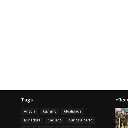
Tags
+Rec
Angola
Ativismo
Atualidade
Burladora
Cacuaco
Carlos Alberto