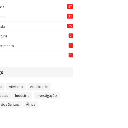
57
cia
33
mia
15
ista
2
ltura
1
ecimento
1
gs
a
Ativismo
Atualidade
quias
Indústria
Investigação
l dos Santos
África