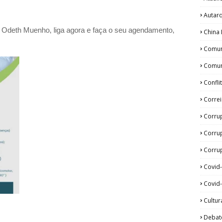
Autar
a Odeth
Muenho, liga agora e faça o seu agendamento,
China 
Comun
Comun
Confli
Corre
Corru
Corru
Corrup
Covid
Covid-
Cultur
Debat