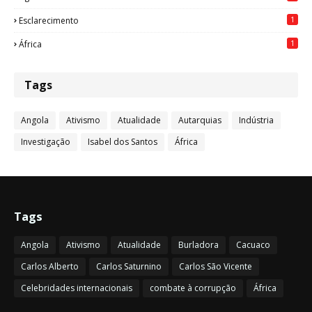
1
Esclarecimento
1
África
Tags
Angola
Ativismo
Atualidade
Autarquias
Indústria
Investigação
Isabel dos Santos
África
Tags
Angola
Ativismo
Atualidade
Burladora
Cacuaco
Carlos Alberto
Carlos Saturnino
Carlos São Vicente
Celebridades internacionais
combate à corrupção
África