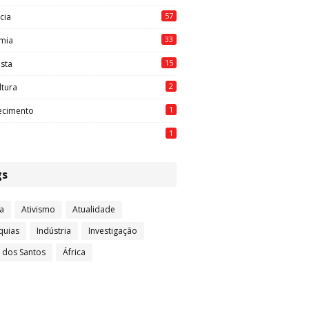
57
cia
33
mia
15
ista
2
ltura
1
ecimento
1
gs
a
Ativismo
Atualidade
quias
Indústria
Investigação
l dos Santos
África