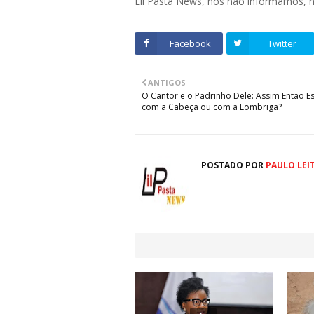
Lil Pasta News, nós não informamos,
Facebook
Twitter
ANTIGOS
O Cantor e o Padrinho Dele: Assim Então E
com a Cabeça ou com a Lombriga?
POSTADO POR
PAULO LEI