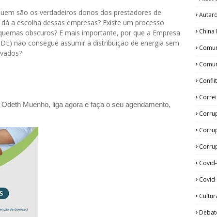
uem são os verdadeiros donos dos prestadores de
Autar
 dá a escolha dessas empresas? Existe um processo
China 
squemas obscuros? E mais importante, por que a Empresa
NDE) não consegue assumir a distribuição de energia sem
Comun
ivados?
Comun
Confli
Corre
a Odeth
Muenho, liga agora e faça o seu agendamento,
Corru
Corru
Corrup
Covid
Covid-
Cultur
Debat