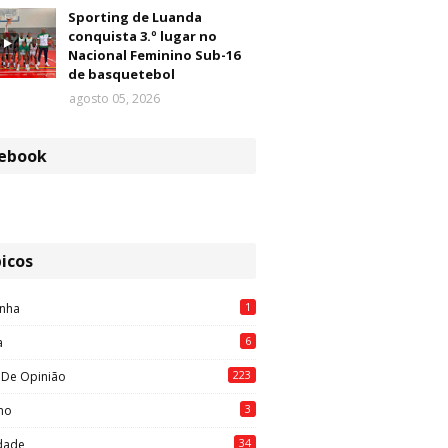
Sporting de Luanda
conquista 3.º lugar no
Nacional Feminino Sub-16
de basquetebol
agosto 05, 2026
ebook
icos
1
nha
6
a
223
 De Opinião
3
mo
34
idade