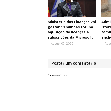
Ministério das Finanças vai
Admin
gastar 19 milhões USD na
Ofere
aquisição de licenças e
famíl
subscrições da Microsoft
ench
-
August 07, 2026
-
Augu
Postar um comentário
0 Comentários