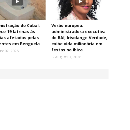
istração do Cubal:
Verão europeu:
ce 19 latrinas às
administradora executiva
ias afetadas pelas
do BAI, Irisolange Verdade,
entes em Benguela
exibe vida milionária em
festas no Ibiza
st 07, 2026
-
August 07, 2026