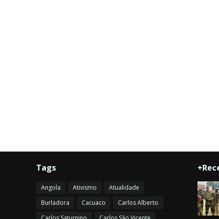
Tags
+Rec
Angola
Ativismo
Atualidade
Burladora
Cacuaco
Carlos Alberto
Carlos Saturnino
Carlos São Vicente