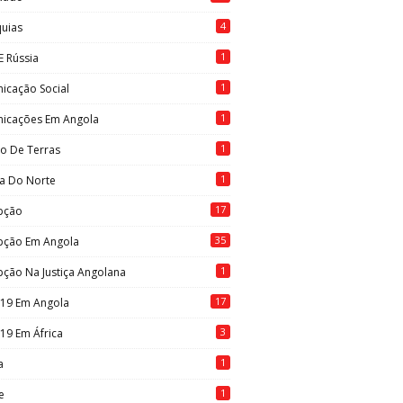
4
quias
1
E Rússia
1
icação Social
1
icações Em Angola
1
to De Terras
1
ia Do Norte
17
pção
35
pção Em Angola
1
ção Na Justiça Angolana
17
-19 Em Angola
3
19 Em África
1
a
1
e