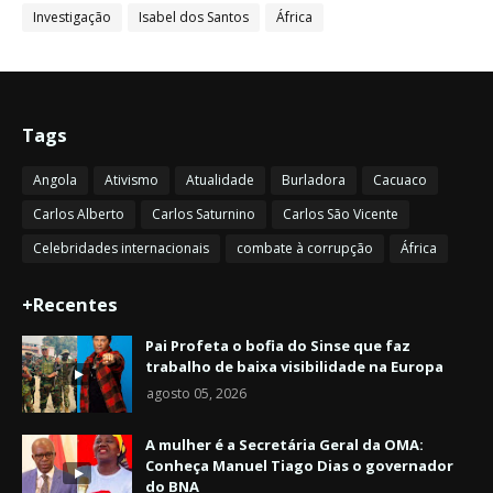
Investigação
Isabel dos Santos
África
Tags
Angola
Ativismo
Atualidade
Burladora
Cacuaco
Carlos Alberto
Carlos Saturnino
Carlos São Vicente
Celebridades internacionais
combate à corrupção
África
+Recentes
Pai Profeta o bofia do Sinse que faz
trabalho de baixa visibilidade na Europa
agosto 05, 2026
A mulher é a Secretária Geral da OMA:
Conheça Manuel Tiago Dias o governador
do BNA