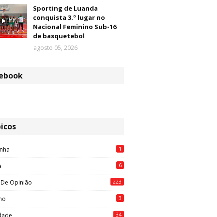
Sporting de Luanda
conquista 3.º lugar no
Nacional Feminino Sub-16
de basquetebol
agosto 05, 2026
ebook
icos
1
nha
6
a
223
 De Opinião
3
mo
34
idade