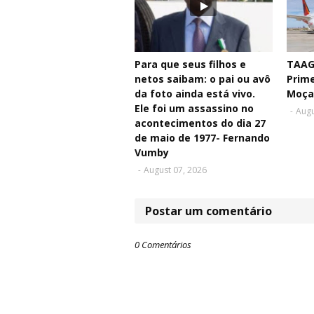
Para que seus filhos e
TAAG 
netos saibam: o pai ou avô
Prim
da foto ainda está vivo.
Moça
Ele foi um assassino no
-
Augu
acontecimentos do dia 27
de maio de 1977- Fernando
Vumby
-
August 07, 2026
Postar um comentário
0 Comentários