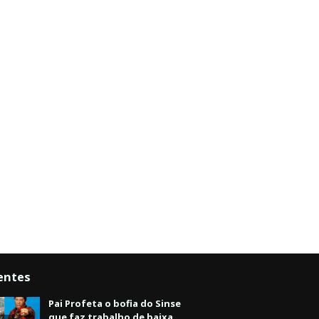
entes
Pai Profeta o bofia do Sinse
que faz trabalho de baixa