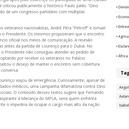
criticou publicamente o histórico Paulo Julião "Dino
Denún
ção de um congresso partidário com múltiplas
Econo
Entrev
 veteranos nacionalistas, André Pitra “Petroff” e Ismael
om o Presidente. Os mesmos propuseram que o encontro
Agricu
cio oficial nos meios de comunicação. A reunião
as antes da partida de Lourenço para o Dubai. No
Esclar
, o Presidente não conseguiu atender ao pedido de
África
, optando por receber os veteranos no Palácio
espeitou o desejo de manter o encontro sem cobertura
 conversa.
Ta
ourenço viajou de emergência. Curiosamente, apesar de
uidados médicos, uma campanha difamatória contra Dino
Angol
sociais. O conteúdo desses textos sugere que Fernando
Autar
aspirante à liderança do MPLA, seria quem enfrenta
te o impediria de ocupar o cargo mais alto da nação
Isabe