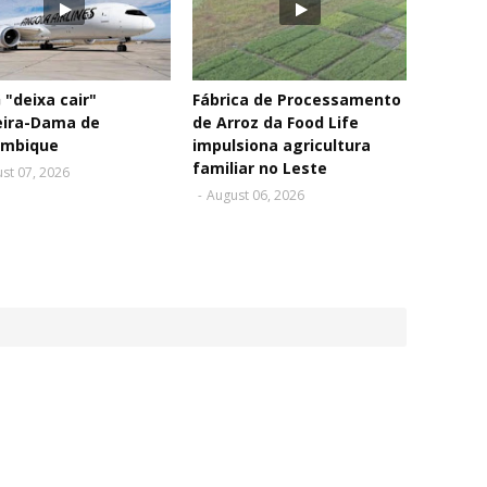
"deixa cair"
Fábrica de Processamento
eira-Dama de
de Arroz da Food Life
mbique
impulsiona agricultura
familiar no Leste
st 07, 2026
-
August 06, 2026