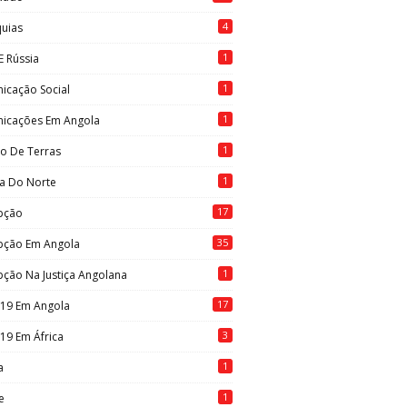
4
quias
1
E Rússia
1
icação Social
1
icações Em Angola
1
to De Terras
1
ia Do Norte
17
pção
35
pção Em Angola
1
ção Na Justiça Angolana
17
-19 Em Angola
3
19 Em África
1
a
1
e