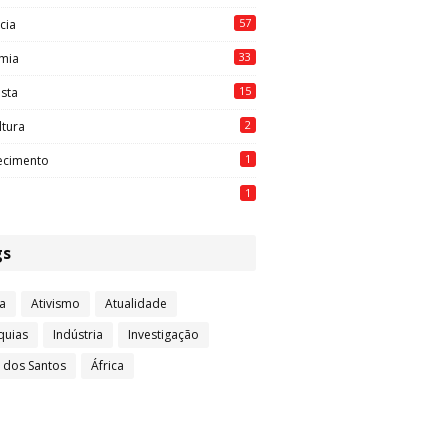
57
cia
33
mia
15
ista
2
ltura
1
ecimento
1
gs
a
Ativismo
Atualidade
quias
Indústria
Investigação
l dos Santos
África