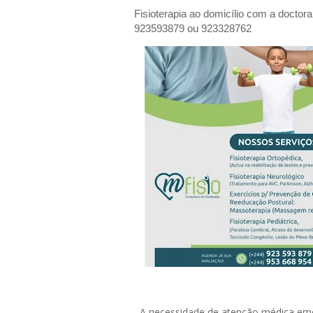
Fisioterapia ao domicílio com a doctor
923593879 ou 923328762
A necessidade de atenção médica emer