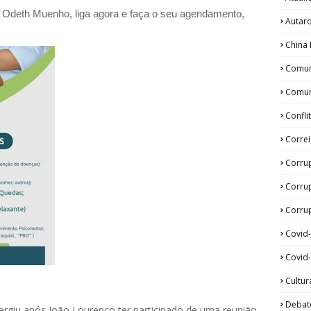
a Odeth
Muenho, liga agora e faça o seu agendamento,
Autar
China 
Comun
Comun
Confli
Corre
Corru
Corru
Corrup
Covid
Covid-
Cultur
Debat
giu após João Lourenço ter participado de uma reunião