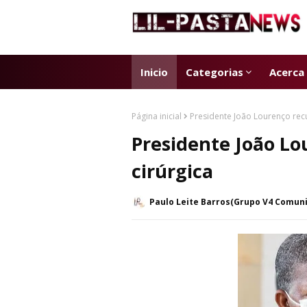
Inicio
Categorias
Acerca
Página inicial
Presidente João Lourenço recu
Presidente João Lo
cirúrgica
Paulo Leite Barros(Grupo V4 Comun