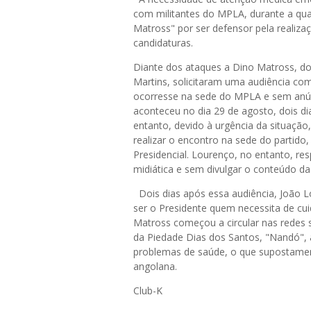
com militantes do MPLA, durante a qual 
Matross" por ser defensor pela realiza
candidaturas.
Diante dos ataques a Dino Matross, dois
Martins, solicitaram uma audiência c
ocorresse na sede do MPLA e sem anún
aconteceu no dia 29 de agosto, dois di
entanto, devido à urgência da situação
realizar o encontro na sede do partido
Presidencial. Lourenço, no entanto, r
midiática e sem divulgar o conteúdo da
Dois dias após essa audiência, João L
ser o Presidente quem necessita de c
Matross começou a circular nas redes 
da Piedade Dias dos Santos, "Nandó", 
problemas de saúde, o que supostamen
angolana.
Club-K