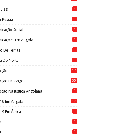
4
quias
1
E Rússia
1
icação Social
1
icações Em Angola
1
to De Terras
1
ia Do Norte
17
pção
35
pção Em Angola
1
ção Na Justiça Angolana
17
-19 Em Angola
3
19 Em África
1
a
1
e