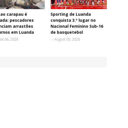
 ao carapau é
Sporting de Luanda
ada: pescadores
conquista 3.º lugar no
nciam arrastões
Nacional Feminino Sub-16
urnos em Luanda
de basquetebol
st 06, 2026
-
August 05, 2026