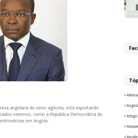
Fac
Tóp
Alema
Angol
resa angolana do setor agrícola, está exportando
rcados externos, como a República Democrática do
Artigo
controvérsias em Angola.
Ativis
Atual