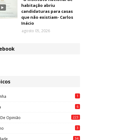
habitação abriu
candidaturas para casas
que não existiam- Carlos
Inácio
agosto 05, 2026
ebook
icos
1
nha
6
a
223
 De Opinião
3
mo
34
idade