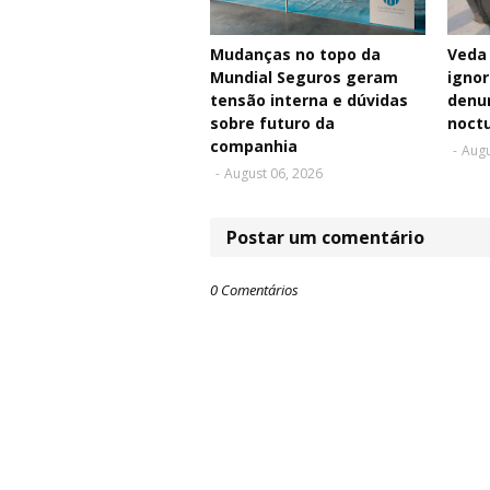
Mudanças no topo da
Veda
Mundial Seguros geram
ignor
tensão interna e dúvidas
denu
sobre futuro da
noct
companhia
-
Augu
-
August 06, 2026
Postar um comentário
0 Comentários