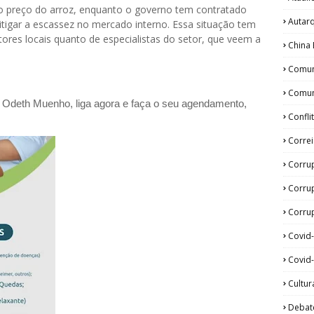
 no preço do arroz, enquanto o governo tem contratado
Autar
tigar a escassez no mercado interno. Essa situação tem
ltores locais quanto de especialistas do setor, que veem a
China 
Comun
Comun
a Odeth
Muenho, liga agora e faça o seu agendamento,
Confli
Corre
Corru
Corru
Corrup
Covid
Covid-
Cultur
Debat