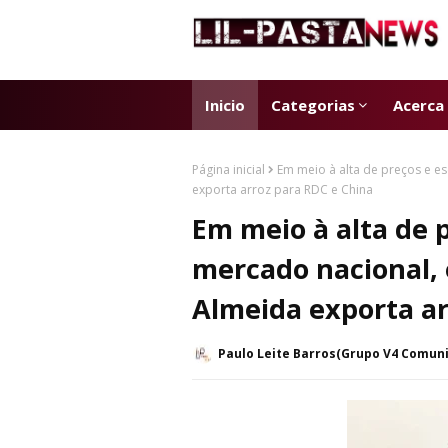
Inicio
Categorias
Acerca
Página inicial
Em meio à alta de preços e 
exporta arroz para RDC e China
Em meio à alta de 
mercado nacional,
Almeida exporta ar
Paulo Leite Barros(Grupo V4 Comun