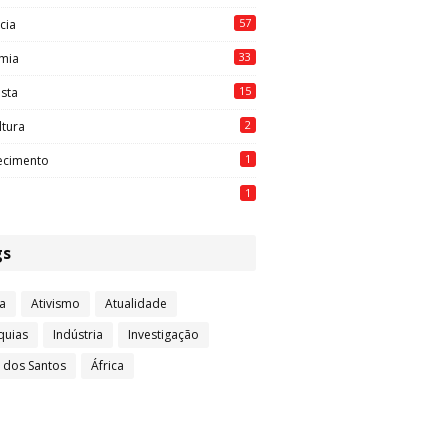
57
cia
33
mia
15
ista
2
ltura
1
ecimento
1
gs
a
Ativismo
Atualidade
quias
Indústria
Investigação
l dos Santos
África