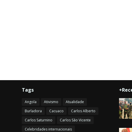
Tags
+Rec
Angola
Ativismo
Atualidade
Burladora
Cacuaco
Carlos Alberto
Carlos Saturnino
Carlos São Vicente
Celebridades internacionais