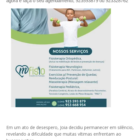
agora e faça o seu agendamento, 923593879 ou 923328762
Em um ato de desespero, Joia decidiu permanecer em silêncio,
revelando a dificuldade que muitas vítimas enfrentam ao