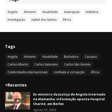
Angola
Ativismo
Atualidade
Autarquias
Indústria
Investigação
Isabel dos Santos
África
Tags
Angola
Ativismo
Atualidade
Burladora
Cacuaco
Carlos Alberto
Carlos Saturnino
Carlos São Vicente
Celebridades internacionais
combate à corrupção
África
+Recentes
Ex-ministro da Justiça de Angola internado
na Alemanha: informação aponta Hospital
Charité, em Berlim
agosto 07, 2026