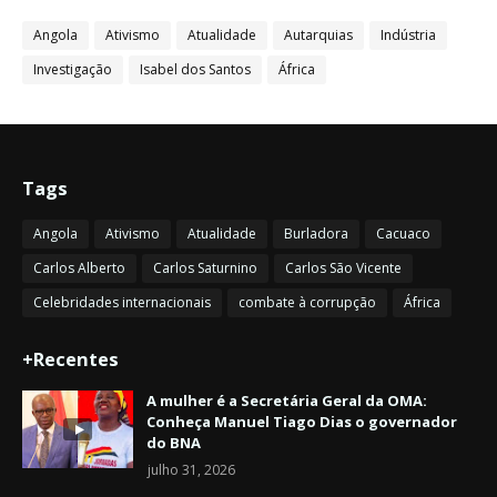
Angola
Ativismo
Atualidade
Autarquias
Indústria
Investigação
Isabel dos Santos
África
Tags
Angola
Ativismo
Atualidade
Burladora
Cacuaco
Carlos Alberto
Carlos Saturnino
Carlos São Vicente
Celebridades internacionais
combate à corrupção
África
+Recentes
A mulher é a Secretária Geral da OMA:
Conheça Manuel Tiago Dias o governador
do BNA
julho 31, 2026