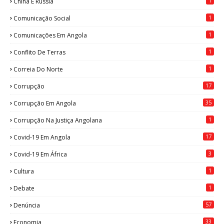
1
China E Rússia
1
Comunicação Social
1
Comunicações Em Angola
1
Conflito De Terras
1
Correia Do Norte
17
Corrupção
35
Corrupção Em Angola
1
Corrupção Na Justiça Angolana
17
Covid-19 Em Angola
3
Covid-19 Em África
1
Cultura
1
Debate
57
Denúncia
33
Economia