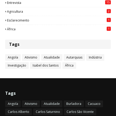
15
Entrevista
2
Agricultura
1
Esclarecimento
1
África
Tags
Angola
Ativismo
Atualidade
Autarquias
Indústria
Investigação
Isabel dos Santos
África
Tags
Angola
Ativismo
Atualidade
Burladora
Cacuaco
Carlos Alberto
Carlos Saturnino
Carlos São Vicente