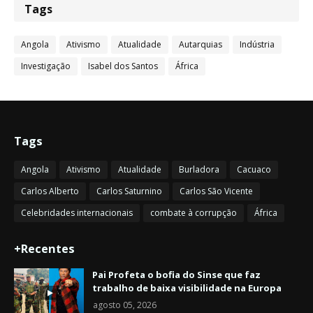
Tags
Angola
Ativismo
Atualidade
Autarquias
Indústria
Investigação
Isabel dos Santos
África
Tags
Angola
Ativismo
Atualidade
Burladora
Cacuaco
Carlos Alberto
Carlos Saturnino
Carlos São Vicente
Celebridades internacionais
combate à corrupção
África
+Recentes
Pai Profeta o bofia do Sinse que faz
trabalho de baixa visibilidade na Europa
agosto 05, 2026